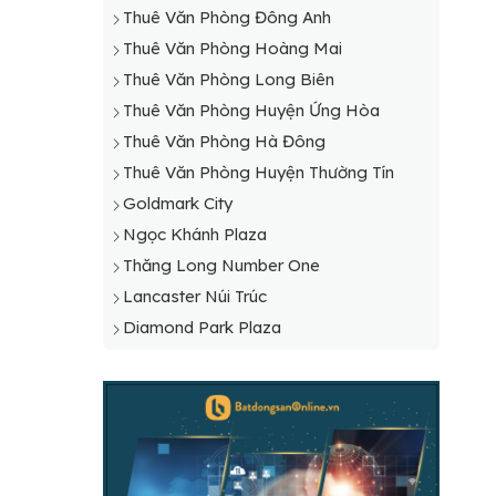
Thuê Văn Phòng Huyện Quốc Oai
Thuê Văn Phòng Đông Anh
Thuê Văn Phòng Huyện Sóc Sơn
Thuê Văn Phòng Hoàng Mai
Thuê Văn Phòng Huyện Thạch Thất
Thuê Văn Phòng Long Biên
Thuê Văn Phòng Huyện Thanh Oai
Thuê Văn Phòng Huyện Ứng Hòa
Thuê Văn Phòng Huyện Thanh Trì
Thuê Văn Phòng Hà Đông
Thuê Văn Phòng Huyện Thường Tín
Thuê Văn Phòng Huyện Thường Tín
Thuê Văn Phòng Huyện Ứng Hòa
Goldmark City
Ngọc Khánh Plaza
Thăng Long Number One
Lancaster Núi Trúc
Diamond Park Plaza