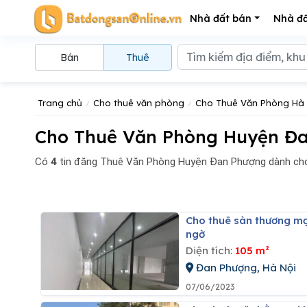
Nhà đất bán
Nhà đấ
Bán
Thuê
Trang chủ
Cho thuê văn phòng
Cho Thuê Văn Phòng Hà 
Cho Thuê Văn Phòng Huyện Đa
Có
4
tin đăng
Thuê Văn Phòng Huyện Đan Phượng dành cho
Cho thuê sàn thương mại tân tây đô toà chung cư hhb phù hợp kinh doanh, mở vp giá rẻ bất
ngờ
Diện tích:
105 m²
Đan Phượng, Hà Nội
07/06/2023