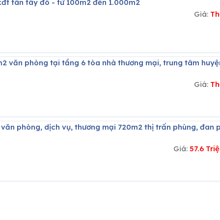
 kđt tân tây đô - từ 100m2 đến 1.000m2
Giá:
Th
Giá:
Th
Giá:
57.6 Tr