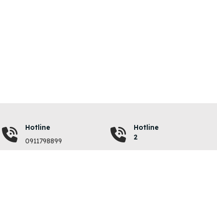
Hotline
Hotline
2
0911798899
VỀ CHÚNG TÔI
QUY ĐỊNH
Giới thiệu
Quy chế hoạt động
Liên hệ
Chính sách bảo mật
Chi phí đăng tin
Điều khoản sử dụng