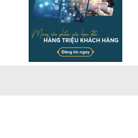
THÔNG TIN
Chịu trách nhiệm & đại diện pháp luật ông Dương Ngọc
Báu. Vui lòng ghi rõ nguồn batdongsanonline.vn khi sử
dụng dữ liệu của chúng tôi.
Doanh nghiệp có nhu cầu đăng tin số lượng lớn, vui lòng