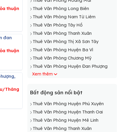
Thuê Văn Phòng Hoàng Mai
ỏa thuận
Thuê Văn Phòng Long Biên
Thuê Văn Phòng Nam Từ Liêm
Thuê Văn Phòng Tây Hồ
Thuê Văn Phòng Thanh Xuân
Thuê Văn Phòng Thị Xã Sơn Tây
Thuê Văn Phòng Huyện Ba Vì
ỏa thuận
Thuê Văn Phòng Chương Mỹ
Thuê Văn Phòng Huyện Đan Phượng
Xem thêm
Thuê Văn Phòng Đông Anh
Thuê Văn Phòng Huyện Gia Lâm
iệu/Tháng
Thuê Văn Phòng Huyện Hoài Đức
Bất động sản nổi bật
Thuê Văn Phòng Huyện Mê Linh
Thuê Văn Phòng Huyện Phú Xuyên
Thuê Văn Phòng Huyện Mỹ Đức
Thuê Văn Phòng Huyện Thanh Oai
Thuê Văn Phòng Huyện Phú Xuyên
Thuê Văn Phòng Huyện Mê Linh
Thuê Văn Phòng Huyện Phúc Thọ
Thuê Văn Phòng Thanh Xuân