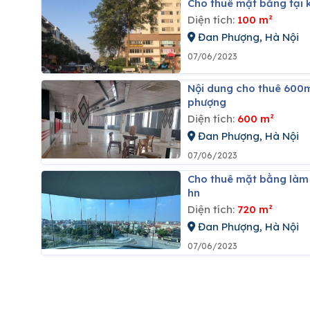
Cho thuê mặt bằng tại
Diện tích:
100 m²
Đan Phượng, Hà Nội
07/06/2023
Nội dung cho thuê 600m2 văn phòng tại tầng 6 tòa nhà thương mại, trung tâm huyện đan
phượng
Diện tích:
600 m²
Đan Phượng, Hà Nội
07/06/2023
Cho thuê mặt bằng làm văn phòng, dịch vụ, thương mại 720m2 thị trấn phùng, đan phượng,
hn
Diện tích:
720 m²
Đan Phượng, Hà Nội
07/06/2023