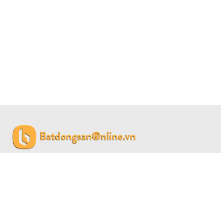
CÔNG TY CỔ PHẦN BẤT ĐỘNG SẢN SAIGON LAND
Giấy phép đăng ký kinh doanh số 0315459774 do Sở Kế
hoạch đầu tư Thành phố Hồ Chí Minh cấp 04/01/2019.
Số M2 Đường 38, Phường 6, Quận 4, TP Hồ Chí Minh.