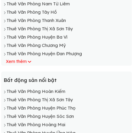
Thuê Văn Phòng Nam Từ Liêm
Thuê Văn Phòng Tây Hồ
Thuê Văn Phòng Thanh Xuân
Thuê Văn Phòng Thị Xã Sơn Tây
Thuê Văn Phòng Huyện Ba Vì
Thuê Văn Phòng Chương Mỹ
Thuê Văn Phòng Huyện Đan Phượng
Xem thêm
Thuê Văn Phòng Đông Anh
Thuê Văn Phòng Huyện Gia Lâm
Thuê Văn Phòng Huyện Hoài Đức
Bất động sản nổi bật
Thuê Văn Phòng Huyện Mê Linh
Thuê Văn Phòng Hoàn Kiếm
Thuê Văn Phòng Huyện Mỹ Đức
Thuê Văn Phòng Thị Xã Sơn Tây
Thuê Văn Phòng Huyện Phú Xuyên
Thuê Văn Phòng Huyện Phúc Thọ
Thuê Văn Phòng Huyện Phúc Thọ
Thuê Văn Phòng Huyện Sóc Sơn
Thuê Văn Phòng Huyện Quốc Oai
Thuê Văn Phòng Hoàng Mai
Thuê Văn Phòng Huyện Sóc Sơn
Thuê Văn Phòng Huyện Ứng Hòa