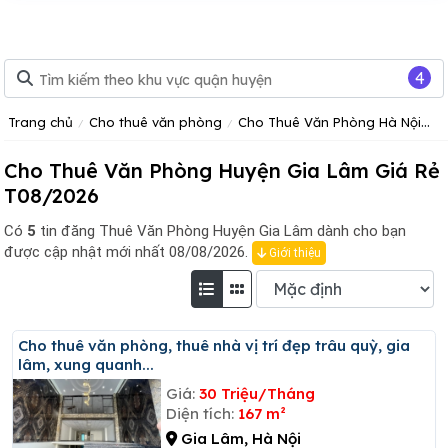
4
Trang chủ
Cho thuê văn phòng
Cho Thuê Văn Phòng Hà Nội
C
Cho Thuê Văn Phòng Huyện Gia Lâm Giá Rẻ
T08/2026
Có
5
tin đăng
Thuê Văn Phòng Huyện Gia Lâm dành cho bạn
được cập nhật mới nhất 08/08/2026.
Giới thiệu
Cho thuê văn phòng, thuê nhà vị trí đẹp trâu quỳ, gia
lâm, xung quanh...
Giá:
30 Triệu/Tháng
Diện tích:
167 m²
Gia Lâm, Hà Nội