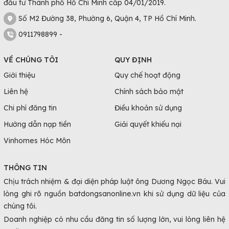
đầu tư Thành phố Hồ Chí Minh cấp 04/01/2019.
Số M2 Đường 38, Phường 6, Quận 4, TP Hồ Chí Minh.
0911798899 -
VỀ CHÚNG TÔI
QUY ĐỊNH
Giới thiệu
Quy chế hoạt động
Liên hệ
Chính sách bảo mật
Chi phí đăng tin
Điều khoản sử dụng
Hướng dẫn nạp tiền
Giải quyết khiếu nại
Vinhomes Hóc Môn
THÔNG TIN
Chịu trách nhiệm & đại diện pháp luật ông Dương Ngọc Báu. Vui
lòng ghi rõ nguồn batdongsanonline.vn khi sử dụng dữ liệu của
chúng tôi.
Doanh nghiệp có nhu cầu đăng tin số lượng lớn, vui lòng liên hệ