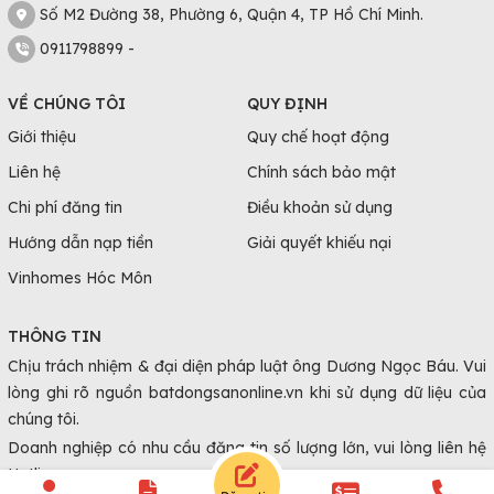
Số M2 Đường 38, Phường 6, Quận 4, TP Hồ Chí Minh.
0911798899 -
VỀ CHÚNG TÔI
QUY ĐỊNH
Giới thiệu
Quy chế hoạt động
Liên hệ
Chính sách bảo mật
Chi phí đăng tin
Điều khoản sử dụng
Hướng dẫn nạp tiền
Giải quyết khiếu nại
Vinhomes Hóc Môn
THÔNG TIN
Chịu trách nhiệm & đại diện pháp luật ông Dương Ngọc Báu. Vui
lòng ghi rõ nguồn batdongsanonline.vn khi sử dụng dữ liệu của
chúng tôi.
Doanh nghiệp có nhu cầu đăng tin số lượng lớn, vui lòng liên hệ
Hotline.