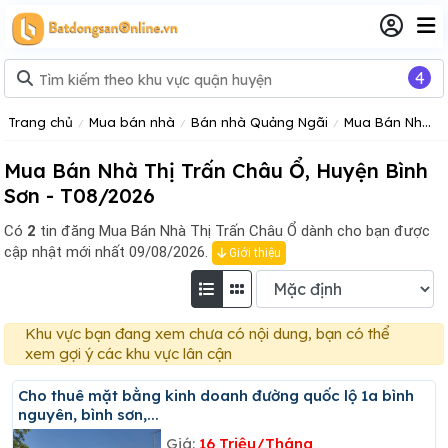
4
Trang chủ
Mua bán nhà
Bán nhà Quảng Ngãi
Mua Bán Nhà Huyện Bình Sơn Tỉnh Quảng Ngãi
Mua Bán Nhà Thị Trấn Châu Ổ, Huyện Bình
Sơn - T08/2026
Có
2
tin đăng
Mua Bán Nhà Thị Trấn Châu Ổ dành cho bạn được
cập nhật mới nhất 09/08/2026.
Giới thiệu
Khu vực bạn đang xem chưa có nội dung, bạn có thể
xem gợi ý các khu vực lân cận
Cho thuê mặt bằng kinh doanh đường quốc lộ 1a bình
nguyên, bình sơn,...
Giá:
16 Triệu/Tháng