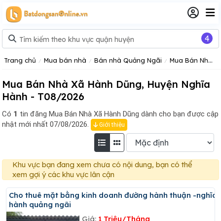
4
Trang chủ
Mua bán nhà
Bán nhà Quảng Ngãi
Mua Bán Nhà Huyện Nghĩa Hành Tỉnh Quảng Ngãi
Mua Bán Nhà Xã Hành Dũng, Huyện Nghĩa
Hành - T08/2026
Có
1
tin đăng
Mua Bán Nhà Xã Hành Dũng dành cho bạn được cập
nhật mới nhất 07/08/2026.
Giới thiệu
Khu vực bạn đang xem chưa có nội dung, bạn có thể
xem gợi ý các khu vực lân cận
Cho thuê mặt bằng kinh doanh đường hành thuận -nghĩa
hành quảng ngãi
Giá:
1 Triệu/Tháng