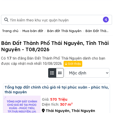
4
Trang chủ
Mua bán đất
Bán đất Thái Nguyên
Bán Đất Thành Phố Thái Nguyên Tỉnh Thái Nguyên
Bán Đất Thành Phố Thái Nguyên, Tỉnh Thái
Nguyên - T08/2026
Có
17
tin đăng
Bán Đất Thành Phố Thái Nguyên dành cho bạn
được cập nhật mới nhất 10/08/2026.
Giới thiệu
Tổng hợp đất chính chủ giá rẻ tại phúc xuân - phúc trìu,
thái nguyên
Giá:
570 Triệu
Diện tích:
307 m²
Thái Nguyên, Thái Nguyên