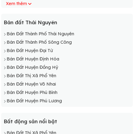
Xem thêm
Bán Đất Phường Trung Thành
Bán Đất Phường Trưng Vương
Bán Đất Xã Cao Ngạn
Bán đất Thái Nguyên
Bán Đất Phường Túc Duyên
Bán Đất Thành Phố Thái Nguyên
Bán Đất Xã Đồng Bẩm
Bán Đất Thành Phố Sông Công
Bán Đất Xã Lương Sơn
Bán Đất Huyện Đại Từ
Bán Đất Xã Phúc Hà
Bán Đất Huyện Định Hóa
Bán Đất Xã Phúc Trìu
Bán Đất Huyện Đồng Hỷ
Bán Đất Xã Phúc Xuân
Bán Đất Thị Xã Phổ Yên
Bán Đất Xã Quyết Thắng
Bán Đất Huyện Võ Nhai
Bán Đất Xã Tân Cương
Bán Đất Huyện Phú Bình
Bán Đất Xã Thịnh Đức
Bán Đất Huyện Phú Lương
Bất động sản nổi bật
Bán Đất Thị Xã Phổ Yên