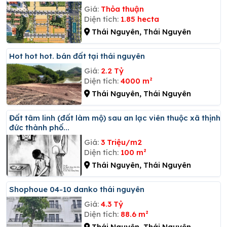
Giá:
Thỏa thuận
Diện tích:
1.85 hecta
Thái Nguyên, Thái Nguyên
Hot hot hot. bán đất tại thái nguyên
Giá:
2.2 Tỷ
Diện tích:
4000 m²
Thái Nguyên, Thái Nguyên
đất tâm linh (đất làm mộ) sau an lạc viên thuộc xã thịnh
đức thành phố...
Giá:
3 Triệu/m2
Diện tích:
100 m²
Thái Nguyên, Thái Nguyên
Shophoue 04-10 danko thái nguyên
Giá:
4.3 Tỷ
Diện tích:
88.6 m²
Thái Nguyên, Thái Nguyên