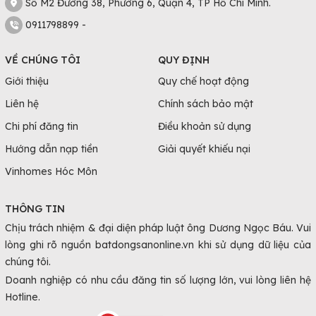
Số M2 Đường 38, Phường 6, Quận 4, TP Hồ Chí Minh.
0911798899 -
VỀ CHÚNG TÔI
QUY ĐỊNH
Giới thiệu
Quy chế hoạt động
Liên hệ
Chính sách bảo mật
Chi phí đăng tin
Điều khoản sử dụng
Hướng dẫn nạp tiền
Giải quyết khiếu nại
Vinhomes Hóc Môn
THÔNG TIN
Chịu trách nhiệm & đại diện pháp luật ông Dương Ngọc Báu. Vui
lòng ghi rõ nguồn batdongsanonline.vn khi sử dụng dữ liệu của
chúng tôi.
Doanh nghiệp có nhu cầu đăng tin số lượng lớn, vui lòng liên hệ
Hotline.