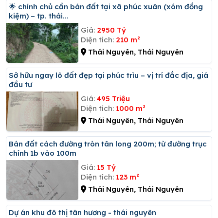
🌟 chính chủ cần bán đất tại xã phúc xuân (xóm đồng
kiệm) – tp. thái...
Giá:
2950 Tỷ
Diện tích:
210 m²
Thái Nguyên, Thái Nguyên
Sở hữu ngay lô đất đẹp tại phúc trìu – vị trí đắc địa, giá
đầu tư
Giá:
495 Triệu
Diện tích:
1000 m²
Thái Nguyên, Thái Nguyên
Bán đất cách đường tròn tân long 200m; từ đường trục
chính 1b vào 100m
Giá:
15 Tỷ
Diện tích:
123 m²
Thái Nguyên, Thái Nguyên
Dự án khu đô thị tân hương - thái nguyên