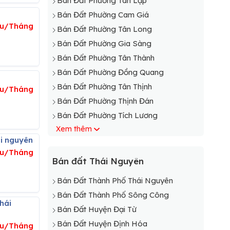
Bán Đất Phường Tân Lập
Bán Đất Phường Cam Giá
ệu/Tháng
Bán Đất Phường Tân Long
Bán Đất Phường Gia Sàng
Bán Đất Phường Tân Thành
Bán Đất Phường Đồng Quang
Bán Đất Phường Tân Thịnh
iệu/Tháng
Bán Đất Phường Thịnh Đán
Bán Đất Phường Tích Lương
Xem thêm
Bán Đất Phường Trung Thành
ái nguyên
Bán Đất Phường Trưng Vương
ệu/Tháng
Bán Đất Xã Cao Ngạn
Bán đất Thái Nguyên
Bán Đất Phường Túc Duyên
Bán Đất Thành Phố Thái Nguyên
Bán Đất Xã Đồng Bẩm
Bán Đất Thành Phố Sông Công
Bán Đất Xã Lương Sơn
Bán Đất Huyện Đại Từ
Bán Đất Xã Phúc Hà
Bán Đất Huyện Định Hóa
ệu/Tháng