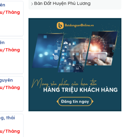
Bán Đất Huyện Phú Lương
yên
iệu/Tháng
ên
ệu/Tháng
nguyên
ệu/Tháng
ệu/Tháng