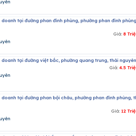
guyên
Giá:
8 Tri
guyên
h doanh tại đường việt bắc, phường quang trung, thái nguyê
Giá:
4.5 Tr
guyên
Giá:
12 Tr
guyên