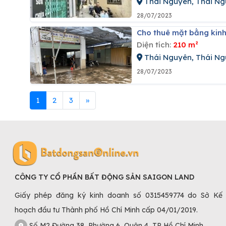
Thái Nguyên, Thái N
28/07/2023
Cho thuê mặt bằng kin
Diện tích:
210 m²
Thái Nguyên, Thái N
28/07/2023
1
2
3
»
CÔNG TY CỔ PHẦN BẤT ĐỘNG SẢN SAIGON LAND
Giấy phép đăng ký kinh doanh số 0315459774 do Sở Kế
hoạch đầu tư Thành phố Hồ Chí Minh cấp 04/01/2019.
Số M2 Đường 38, Phường 6, Quận 4, TP Hồ Chí Minh.