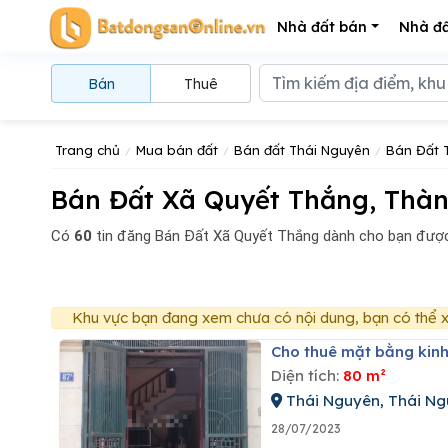
Nhà đất bán
Nhà đấ
Bán
Thuê
Trang chủ
Mua bán đất
Bán đất Thái Nguyên
Bán Đất 
Bán Đất Xã Quyết Thắng, Thàn
Có
60
tin đăng
Bán Đất Xã Quyết Thắng dành cho bạn được
Khu vực bạn đang xem chưa có nội dung, bạn có thể x
Cho thuê mặt bằng kin
Diện tích:
80 m²
Thái Nguyên, Thái N
28/07/2023