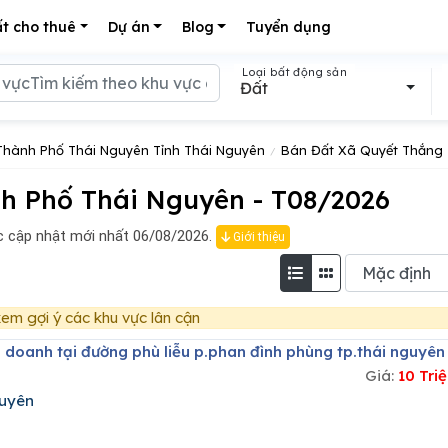
t cho thuê
Dự án
Blog
Tuyển dụng
Loại bất động sản
Đất
Thành Phố Thái Nguyên Tỉnh Thái Nguyên
Bán Đất Xã Quyết Thắng
h Phố Thái Nguyên - T08/2026
 cập nhật mới nhất 06/08/2026.
Giới thiệu
em gợi ý các khu vực lân cận
h doanh tại đường phù liễu p.phan đình phùng tp.thái nguyên
Giá:
10 Tri
guyên