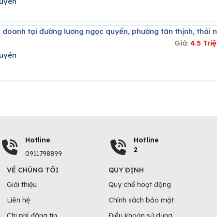
guyên
h doanh tại đường lương ngọc quyến, phường tân thịnh, thái 
Giá:
4.5 Tr
guyên
Hotline
Hotline
2
0911798899
VỀ CHÚNG TÔI
QUY ĐỊNH
Giới thiệu
Quy chế hoạt động
Liên hệ
Chính sách bảo mật
Chi phí đăng tin
Điều khoản sử dụng