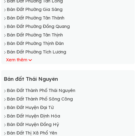
Bán Đất Phường Tân Long
Bán Đất Phường Gia Sàng
Bán Đất Phường Tân Thành
Bán Đất Phường Đồng Quang
Bán Đất Phường Tân Thịnh
Bán Đất Phường Thịnh Đán
Bán Đất Phường Tích Lương
Xem thêm
Bán Đất Phường Trung Thành
Bán Đất Phường Trưng Vương
Bán Đất Xã Cao Ngạn
Bán đất Thái Nguyên
Bán Đất Phường Túc Duyên
Bán Đất Thành Phố Thái Nguyên
Bán Đất Xã Đồng Bẩm
Bán Đất Thành Phố Sông Công
Bán Đất Xã Lương Sơn
Bán Đất Huyện Đại Từ
Bán Đất Xã Phúc Hà
Bán Đất Huyện Định Hóa
Bán Đất Xã Phúc Trìu
Bán Đất Huyện Đồng Hỷ
Bán Đất Xã Phúc Xuân
Bán Đất Thị Xã Phổ Yên