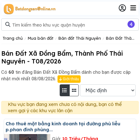
4
Trang chủ
Mua bán đất
Bán đất Thái Nguyên
Bán Đất Thành Phố Thái Nguyên Tỉnh Thái Nguyên
Bán Đất Xã Đồng Bẩm, Thành Phố Thái
Nguyên - T08/2026
Có
60
tin đăng
Bán Đất Xã Đồng Bẩm dành cho bạn được cập
nhật mới nhất 08/08/2026.
Giới thiệu
Khu vực bạn đang xem chưa có nội dung, bạn có thể
xem gợi ý các khu vực lân cận
Cho thuê mặt bằng kinh doanh tại đường phù liễu
p.phan đình phùng...
Giá:
10 Triệu/Tháng