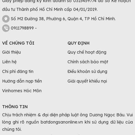
Giấy phép đăng ký kinh doanh số 0315459774 do Sở Kế hoạch
đầu tư Thành phố Hồ Chí Minh cấp 04/01/2019.
Số M2 Đường 38, Phường 6, Quận 4, TP Hồ Chí Minh.
0911798899 -
VỀ CHÚNG TÔI
QUY ĐỊNH
Giới thiệu
Quy chế hoạt động
Liên hệ
Chính sách bảo mật
Chi phí đăng tin
Điều khoản sử dụng
Hướng dẫn nạp tiền
Giải quyết khiếu nại
Vinhomes Hóc Môn
THÔNG TIN
Chịu trách nhiệm & đại diện pháp luật ông Dương Ngọc Báu. Vui
lòng ghi rõ nguồn batdongsanonline.vn khi sử dụng dữ liệu của
chúng tôi.