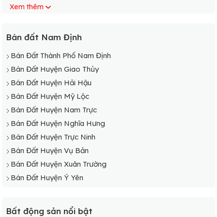
Xem thêm
Bán Đất Xã Giao Thịnh
Bán Đất Xã Giao Tiến
Bán Đất Xã Giao Xuân
Bán đất Nam Định
Bán Đất Xã Giao Yến
Bán Đất Thành Phố Nam Định
Bán Đất Xã Hoành Sơn
Bán Đất Huyện Giao Thủy
Bán Đất Xã Hồng Thuận
Bán Đất Huyện Hải Hậu
Bán Đất Huyện Mỹ Lộc
Bán Đất Huyện Nam Trực
Bán Đất Huyện Nghĩa Hưng
Bán Đất Huyện Trực Ninh
Bán Đất Huyện Vụ Bản
Bán Đất Huyện Xuân Trường
Bán Đất Huyện Ý Yên
Bất động sản nổi bật