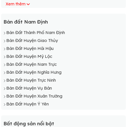
Xem thêm
Bán Đất Xã Giao Thịnh
Bán Đất Xã Giao Tiến
Bán Đất Xã Giao Xuân
Bán đất Nam Định
Bán Đất Xã Giao Yến
Bán Đất Thành Phố Nam Định
Bán Đất Xã Hoành Sơn
Bán Đất Huyện Giao Thủy
Bán Đất Xã Hồng Thuận
Bán Đất Huyện Hải Hậu
Bán Đất Huyện Mỹ Lộc
Bán Đất Huyện Nam Trực
Bán Đất Huyện Nghĩa Hưng
Bán Đất Huyện Trực Ninh
Bán Đất Huyện Vụ Bản
Bán Đất Huyện Xuân Trường
Bán Đất Huyện Ý Yên
Bất động sản nổi bật