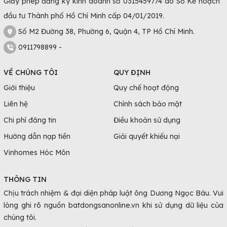
Giấy phép đăng ký kinh doanh số 0315459774 do Sở Kế hoạch
đầu tư Thành phố Hồ Chí Minh cấp 04/01/2019.
Số M2 Đường 38, Phường 6, Quận 4, TP Hồ Chí Minh.
0911798899 -
VỀ CHÚNG TÔI
QUY ĐỊNH
Giới thiệu
Quy chế hoạt động
Liên hệ
Chính sách bảo mật
Chi phí đăng tin
Điều khoản sử dụng
Hướng dẫn nạp tiền
Giải quyết khiếu nại
Vinhomes Hóc Môn
THÔNG TIN
Chịu trách nhiệm & đại diện pháp luật ông Dương Ngọc Báu. Vui
lòng ghi rõ nguồn batdongsanonline.vn khi sử dụng dữ liệu của
chúng tôi.