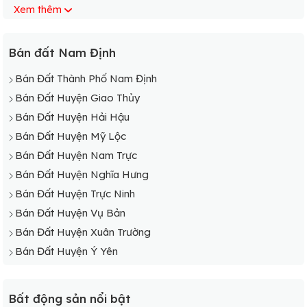
Xem thêm
Bán Đất Xã Hải Long
Bán Đất Xã Hải Lý
Bán Đất Xã Hải Minh
Bán đất Nam Định
Bán Đất Xã Hải Nam
Bán Đất Thành Phố Nam Định
Bán Đất Xã Hải Ninh
Bán Đất Huyện Giao Thủy
Bán Đất Xã Hải Phong
Bán Đất Huyện Hải Hậu
Bán Đất Xã Hải Phú
Bán Đất Huyện Mỹ Lộc
Bán Đất Xã Hải Phúc
Bán Đất Huyện Nam Trực
Bán Đất Xã Hải Phương
Bán Đất Huyện Nghĩa Hưng
Bán Đất Xã Hải Quang
Bán Đất Huyện Trực Ninh
Bán Đất Xã Hải Sơn
Bán Đất Huyện Vụ Bản
Bán Đất Xã Hải Tân
Bán Đất Huyện Xuân Trường
Bán Đất Xã Hải Tây
Bán Đất Huyện Ý Yên
Bán Đất Xã Hải Thanh
Bán Đất Xã Hải Toàn
Bất động sản nổi bật
Bán Đất Xã Hải Triều