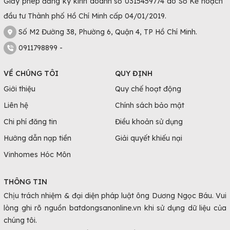
Giấy phép đăng ký kinh doanh số 0315459774 do Sở Kế hoạch
đầu tư Thành phố Hồ Chí Minh cấp 04/01/2019.
Số M2 Đường 38, Phường 6, Quận 4, TP Hồ Chí Minh.
0911798899 -
VỀ CHÚNG TÔI
QUY ĐỊNH
Giới thiệu
Quy chế hoạt động
Liên hệ
Chính sách bảo mật
Chi phí đăng tin
Điều khoản sử dụng
Hướng dẫn nạp tiền
Giải quyết khiếu nại
Vinhomes Hóc Môn
THÔNG TIN
Chịu trách nhiệm & đại diện pháp luật ông Dương Ngọc Báu. Vui
lòng ghi rõ nguồn batdongsanonline.vn khi sử dụng dữ liệu của
chúng tôi.