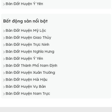
Bán Đất Huyện Ý Yên
Bán Đất Xã Hải Thanh
Bán Đất Xã Hải Toàn
Bất động sản nổi bật
Bán Đất Xã Hải Triều
Bán Đất Xã Hải Trung
Bán Đất Huyện Mỹ Lộc
Bán Đất Xã Hải Vân
Bán Đất Huyện Giao Thủy
Bán Đất Xã Hải Xuân
Bán Đất Huyện Trực Ninh
Bán Đất Huyện Nghĩa Hưng
Bán Đất Huyện Ý Yên
Bán Đất Thành Phố Nam Định
Bán Đất Huyện Xuân Trường
Bán Đất Huyện Hải Hậu
Bán Đất Huyện Vụ Bản
Bán Đất Huyện Nam Trực