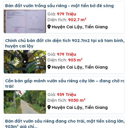
Bán đất vườn trồng sầu riêng - mặt tiền bờ đê sông
Giá:
979 Triệu
Diện tích:
902.7 m²
Huyện Cai Lậy, Tiền Giang
Chính chủ bán đất cln diện tích 902.7m2 tại xã tam bình,
huyện cai lậy
Giá:
979 Triệu
Diện tích:
903 m²
Huyện Cai Lậy, Tiền Giang
Cần bán gấp mảnh vườn sầu riêng cây lớn – đang chờ ra
trái!
Giá:
939 Triệu
Diện tích:
9030 m²
Huyện Cai Lậy, Tiền Giang
Bán đất vườn sầu riêng đang cho trái, mặt tiền sông lớn,
903m² giá chỉ...