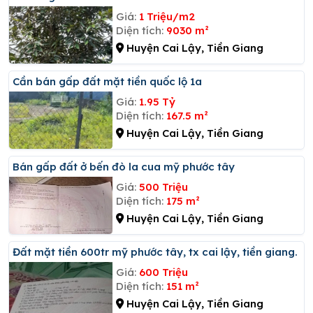
Giá:
1 Triệu/m2
Diện tích:
9030 m²
Huyện Cai Lậy, Tiền Giang
Cần bán gấp đất mặt tiền quốc lộ 1a
Giá:
1.95 Tỷ
Diện tích:
167.5 m²
Huyện Cai Lậy, Tiền Giang
Bán gấp đất ở bến đò la cua mỹ phước tây
Giá:
500 Triệu
Diện tích:
175 m²
Huyện Cai Lậy, Tiền Giang
đất mặt tiền 600tr mỹ phước tây, tx cai lậy, tiền giang.
Giá:
600 Triệu
Diện tích:
151 m²
Huyện Cai Lậy, Tiền Giang