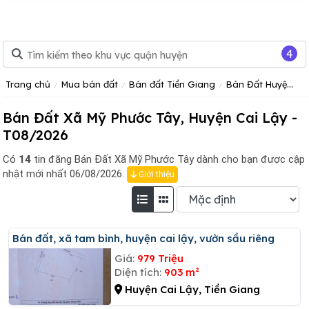
4
Trang chủ
Mua bán đất
Bán đất Tiền Giang
Bán Đất Huyện Cai Lậy
Bán Đất Xã Mỹ Phước Tây, Huyện Cai Lậy -
T08/2026
Có
14
tin đăng
Bán Đất Xã Mỹ Phước Tây dành cho bạn được cập
nhật mới nhất 06/08/2026.
Giới thiệu
Bán đất, xã tam bình, huyện cai lậy, vườn sầu riêng
Giá:
979 Triệu
Diện tích:
903 m²
Huyện Cai Lậy, Tiền Giang