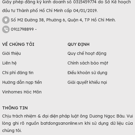
Giấy phép đăng ký kinh doanh số 0315459774 do Sở Kế hoạch
đầu tư Thành phố Hồ Chí Minh cấp 04/01/2019.
Số M2 Đường 38, Phường 6, Quận 4, TP Hồ Chí Minh.
0911798899 -
VỀ CHÚNG TÔI
QUY ĐỊNH
Giới thiệu
Quy chế hoạt động
Liên hệ
Chính sách bảo mật
Chi phí đăng tin
Điều khoản sử dụng
Hướng dẫn nạp tiền
Giải quyết khiếu nại
Vinhomes Hóc Môn
THÔNG TIN
Chịu trách nhiệm & đại diện pháp luật ông Dương Ngọc Báu. Vui
lòng ghi rõ nguồn batdongsanonline.vn khi sử dụng dữ liệu của
chúng tôi.