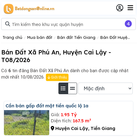
4
Trang chủ
Mua bán đất
Bán đất Tiền Giang
Bán Đất Huyện Cai Lậy
Bán Đất Xã Phú An, Huyện Cai Lậy -
T08/2026
Có
6
tin đăng
Bán Đất Xã Phú An dành cho bạn được cập nhật
mới nhất 10/08/2026.
Giới thiệu
Cần bán gấp đất mặt tiền quốc lộ 1a
Giá:
1.95 Tỷ
Diện tích:
167.5 m²
Huyện Cai Lậy, Tiền Giang