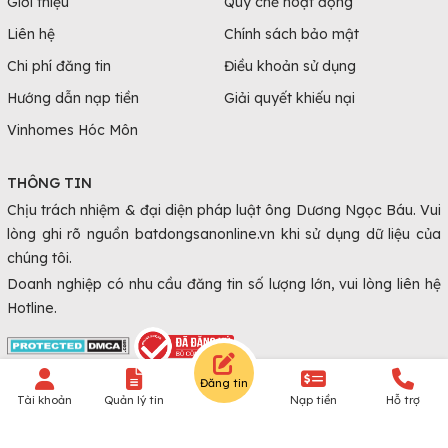
Giới thiệu
Quy chế hoạt động
Liên hệ
Chính sách bảo mật
Chi phí đăng tin
Điều khoản sử dụng
Hướng dẫn nạp tiền
Giải quyết khiếu nại
Vinhomes Hóc Môn
THÔNG TIN
Chịu trách nhiệm & đại diện pháp luật ông Dương Ngọc Báu. Vui
lòng ghi rõ nguồn batdongsanonline.vn khi sử dụng dữ liệu của
chúng tôi.
Doanh nghiệp có nhu cầu đăng tin số lượng lớn, vui lòng liên hệ
Hotline.
Đăng tin
© Copyright 2010 - 2026 Batdongsanonline.vn.
Tài khoản
Quản lý tin
Nạp tiền
Hỗ trợ