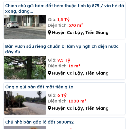
Chính chủ gửi bán: đất hẻm thuộc tỉnh lộ 875 / vỉa hè đã
xong, đang...
Giá:
1,5 Tỷ
Diện tích:
370 m²
Huyện Cai Lậy, Tiền Giang
Bán vườn sầu riêng chuẩn bi làm vụ nghich điện nước
đây đủ
Giá:
9,5 Tỷ
Diện tích:
16 m²
Huyện Cai Lậy, Tiền Giang
ông a gửi bán đất mặt tiền ql1a
Giá:
6 Tỷ
Diện tích:
1000 m²
Huyện Cai Lậy, Tiền Giang
Chủ nhờ bán gấp lô đất 3800m2