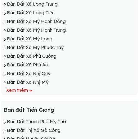
Bán Đất Xã Long Trung
Bán Đất Xã Long Tiên
Bán Đất Xã Mỹ Hạnh Đông
Bán Đất Xã Mỹ Hạnh Trung
Bán Đất Xã Mỹ Long
Bán Đất Xã Mỹ Phước Tây
Bán Đất Xã Phú Cường
Bán Đất Xã Phú An
Bán Đất Xã Nhị Quý
Bán Đất Xã Nhị Mỹ
Xem thêm
Bán Đất Xã Ngũ Hiệp
Bán Đất Xã Mỹ Thành Nam
Bán Đất Xã Mỹ Thành Bắc
Bán đất Tiền Giang
Bán Đất Xã Thạnh Lộc
Bán Đất Thành Phố Mỹ Tho
Bán Đất Xã Thanh Hoà
Bán Đất Thị Xã Gò Công
Bán Đất Xã Tân Phú
Bán Đất Huyện Cái Bè