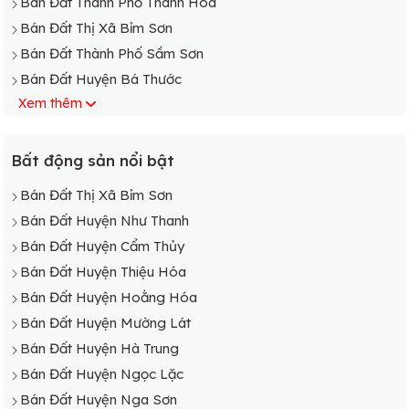
Bán Đất Thành Phố Thanh Hóa
Bán Đất Thị Xã Bỉm Sơn
Bán Đất Thành Phố Sầm Sơn
Bán Đất Huyện Bá Thước
Xem thêm
Bán Đất Huyện Cẩm Thủy
Bán Đất Huyện Đông Sơn
Bán Đất Huyện Hà Trung
Bất động sản nổi bật
Bán Đất Huyện Hậu Lộc
Bán Đất Thị Xã Bỉm Sơn
Bán Đất Huyện Hoằng Hóa
Bán Đất Huyện Như Thanh
Bán Đất Huyện Cẩm Thủy
Bán Đất Huyện Thiệu Hóa
Bán Đất Huyện Hoằng Hóa
Bán Đất Huyện Mường Lát
Bán Đất Huyện Hà Trung
Bán Đất Huyện Ngọc Lặc
Bán Đất Huyện Nga Sơn