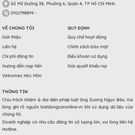
Số M2 Đường 38, Phường 6, Quận 4, TP Hồ Chí Minh.
0911798899 -
VỀ CHÚNG TÔI
QUY ĐỊNH
Giới thiệu
Quy chế hoạt động
Liên hệ
Chính sách bảo mật
Chi phí đăng tin
Điều khoản sử dụng
Hướng dẫn nạp tiền
Giải quyết khiếu nại
Vinhomes Hóc Môn
THÔNG TIN
Chịu trách nhiệm & đại diện pháp luật ông Dương Ngọc Báu. Vui
lòng ghi rõ nguồn batdongsanonline.vn khi sử dụng dữ liệu của
chúng tôi.
Doanh nghiệp có nhu cầu đăng tin số lượng lớn, vui lòng liên hệ
Hotline.