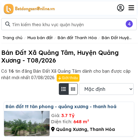
4
Trang chủ
Mua bán đất
Bán đất Thanh Hóa
Bán Đất Huyện Quảng Xương Tỉnh Thanh Hóa
Bán Đất Xã Quảng Tâm, Huyện Quảng
Xương - T08/2026
Có
16
tin đăng
Bán Đất Xã Quảng Tâm dành cho bạn được cập
nhật mới nhất 07/08/2026.
Giới thiệu
Bán đất tt tân phong - quảng xương - thanh hoá
Giá:
3.7 Tỷ
Diện tích:
648 m²
Quảng Xương, Thanh Hóa