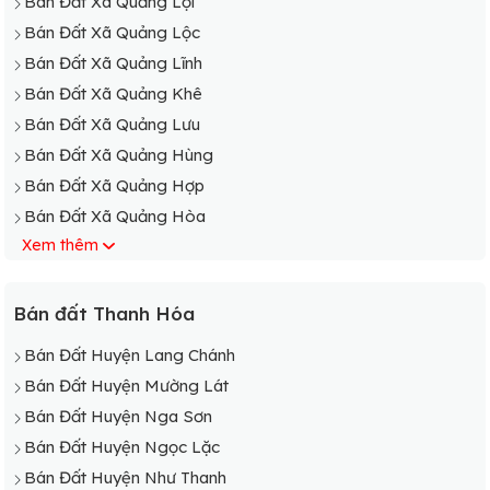
Bán Đất Xã Quảng Lợi
Bán Đất Xã Quảng Lộc
Bán Đất Xã Quảng Lĩnh
Bán Đất Xã Quảng Khê
Bán Đất Xã Quảng Lưu
Bán Đất Xã Quảng Hùng
Bán Đất Xã Quảng Hợp
Bán Đất Xã Quảng Hòa
Xem thêm
Bán Đất Xã Quảng Hải
Bán Đất Xã Quảng Giao
Bán Đất Xã Quảng Đức
Bán đất Thanh Hóa
Bán Đất Xã Quảng Đông
Bán Đất Huyện Lang Chánh
Bán Đất Xã Quảng Định
Bán Đất Huyện Mường Lát
Bán Đất Xã Quảng Đại
Bán Đất Huyện Nga Sơn
Bán Đất Xã Quảng Chính
Bán Đất Huyện Ngọc Lặc
Bán Đất Xã Quảng Châu
Bán Đất Huyện Như Thanh