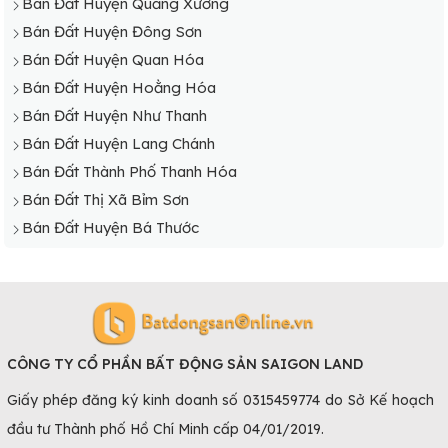
Bán Đất Xã Quảng Tâm
Bán Đất Huyện Quảng Xương
Bán Đất Xã Quảng Phúc
Bán Đất Huyện Đông Sơn
Bán Đất Huyện Quan Hóa
Bán Đất Huyện Hoằng Hóa
Bán Đất Huyện Như Thanh
Bán Đất Huyện Lang Chánh
Bán Đất Thành Phố Thanh Hóa
Bán Đất Thị Xã Bỉm Sơn
Bán Đất Huyện Bá Thước
CÔNG TY CỔ PHẦN BẤT ĐỘNG SẢN SAIGON LAND
Giấy phép đăng ký kinh doanh số 0315459774 do Sở Kế hoạch
đầu tư Thành phố Hồ Chí Minh cấp 04/01/2019.