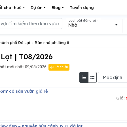
t cho thuê
Dự án
Blog
Tuyển dụng
Loại bất động sản
Nhà
hành phố Đà Lạt
Bán nhà phường 8
Lạt | T08/2026
hật mới nhất 09/08/2026.
Giới thiệu
35m' có sân vườn giá rẻ
Giá:
view đẹp – nguyễn hữu cảnh, p. 8, đà lạt