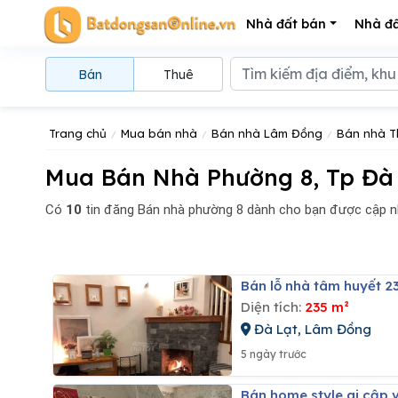
Nhà đất bán
Nhà đấ
Bán
Thuê
Trang chủ
Mua bán nhà
Bán nhà Lâm Đồng
Bán nhà T
Mua Bán Nhà Phường 8, Tp Đà 
Có
10
tin đăng
Bán nhà phường 8 dành cho bạn được cập n
Bán lỗ nhà tâm huyết 2
Diện tích:
235 m²
Đà Lạt, Lâm Đồng
5 ngày trước
Bán home style ai cập 