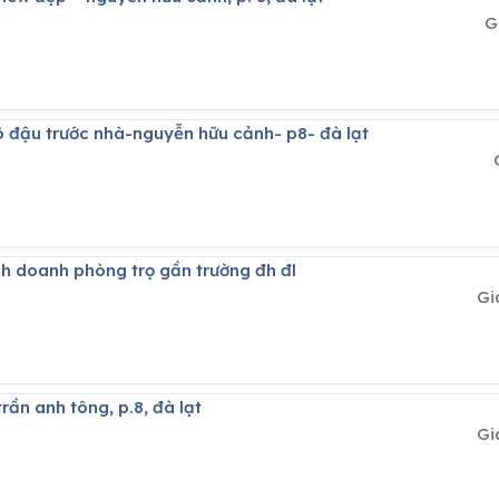
G
tô đậu trước nhà-nguyễn hữu cảnh- p8- đà lạt
nh doanh phòng trọ gần trường đh đl
Gi
rần anh tông, p.8, đà lạt
Gi