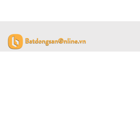
CÔNG TY CỔ PHẦN BẤT ĐỘNG SẢN SAIGON LAND
Giấy phép đăng ký kinh doanh số 0315459774 do Sở Kế
hoạch đầu tư Thành phố Hồ Chí Minh cấp 04/01/2019.
Số M2 Đường 38, Phường 6, Quận 4, TP Hồ Chí Minh.
0911798899 -
© Copyright 2010 - 2026 Batdongsanonline.vn.