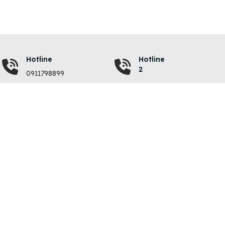
Hotline
Hotline
2
0911798899
VỀ CHÚNG TÔI
QUY ĐỊNH
Giới thiệu
Quy chế hoạt động
Liên hệ
Chính sách bảo mật
Chi phí đăng tin
Điều khoản sử dụng
Hướng dẫn nạp tiền
Giải quyết khiếu nại
Vinhomes Hóc Môn