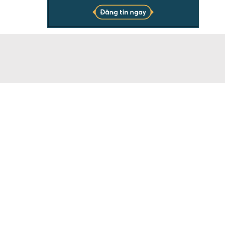
THÔNG TIN
Chịu trách nhiệm & đại diện pháp luật ông Dương Ngọc
Báu. Vui lòng ghi rõ nguồn batdongsanonline.vn khi sử
dụng dữ liệu của chúng tôi.
Doanh nghiệp có nhu cầu đăng tin số lượng lớn, vui lòng
liên hệ Hotline.