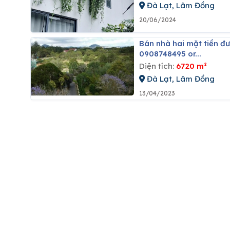
Đà Lạt, Lâm Đồng
20/06/2024
Bán nhà hai mặt tiền đường đinh tiên hoàng, f8, tp đà lạt. dt: 672m2. giá: 48 tỷ. lh:
0908748495 or...
Diện tích:
6720 m²
Đà Lạt, Lâm Đồng
13/04/2023