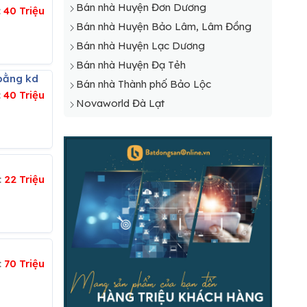
Bán nhà Huyện Đơn Dương
:
40 Triệu
Bán nhà Huyện Bảo Lâm, Lâm Đồng
Bán nhà Huyện Lạc Dương
Bán nhà Huyện Đạ Tẻh
 bằng kd
Bán nhà Thành phố Bảo Lộc
:
40 Triệu
Novaworld Đà Lạt
:
22 Triệu
:
70 Triệu