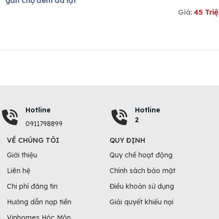
m² gần chợ đêm đà lạt
Giá:
45 Tri
Hotline
Hotline
2
0911798899
VỀ CHÚNG TÔI
QUY ĐỊNH
Giới thiệu
Quy chế hoạt động
Liên hệ
Chính sách bảo mật
Chi phí đăng tin
Điều khoản sử dụng
Hướng dẫn nạp tiền
Giải quyết khiếu nại
Vinhomes Hóc Môn