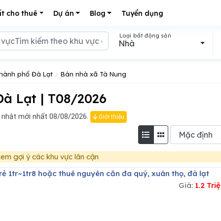
t cho thuê
Dự án
Blog
Tuyển dụng
Loại bất động sản
Nhà
hành phố Đà Lạt
Bán nhà xã Tà Nung
à Lạt | T08/2026
 nhật mới nhất 08/08/2026.
Giới thiệu
em gợi ý các khu vực lân cận
 rẻ 1tr~1tr8 hoặc thuê nguyên căn đa quý, xuân thọ, đà lạt
Giá:
1.2 Tr