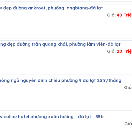
ew đẹp đường ankroet, phường langbiang-đà lạt
Giá:
40 Tri
́ng đẹp đường trần quang khải, phường lâm viên-đà lạt
Giá:
20 Tri
hòng ngủ nguyễn đình chiểu phường 9 đà lạt 25tr/tháng
Giá
w coline hotel phường xuân hương - đà lạt - 35tr
Giá