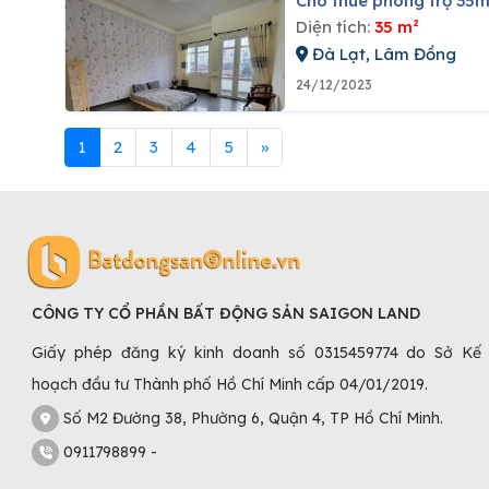
Cho thuê phòng trọ 35
Diện tích:
35 m²
Đà Lạt, Lâm Đồng
24/12/2023
1
2
3
4
5
»
CÔNG TY CỔ PHẦN BẤT ĐỘNG SẢN SAIGON LAND
Giấy phép đăng ký kinh doanh số 0315459774 do Sở Kế
hoạch đầu tư Thành phố Hồ Chí Minh cấp 04/01/2019.
Số M2 Đường 38, Phường 6, Quận 4, TP Hồ Chí Minh.
0911798899 -