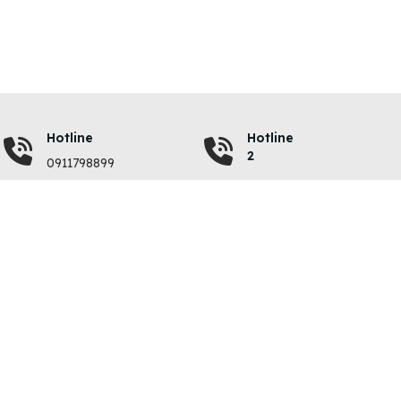
Hotline
Hotline
2
0911798899
VỀ CHÚNG TÔI
QUY ĐỊNH
Giới thiệu
Quy chế hoạt động
Liên hệ
Chính sách bảo mật
Chi phí đăng tin
Điều khoản sử dụng
Hướng dẫn nạp tiền
Giải quyết khiếu nại
Vinhomes Hóc Môn