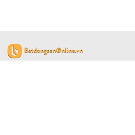
CÔNG TY CỔ PHẦN BẤT ĐỘNG SẢN SAIGON LAND
Giấy phép đăng ký kinh doanh số 0315459774 do Sở Kế
hoạch đầu tư Thành phố Hồ Chí Minh cấp 04/01/2019.
Số M2 Đường 38, Phường 6, Quận 4, TP Hồ Chí Minh.
0911798899 -