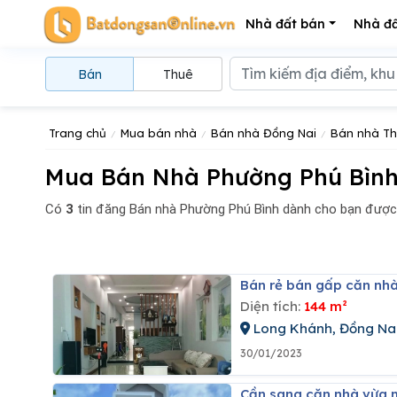
Nhà đất bán
Nhà đấ
Bán
Thuê
Trang chủ
Mua bán nhà
Bán nhà Đồng Nai
Bán nhà T
Mua Bán Nhà Phường Phú Bình,
Có
3
tin đăng
Bán nhà Phường Phú Bình dành cho bạn được
Bán rẻ bán gấp căn nh
Diện tích:
144 m²
Long Khánh, Đồng Na
30/01/2023
Cần sang căn nhà vừa 