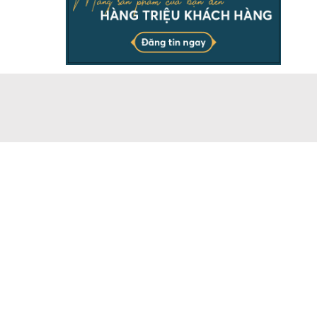
THÔNG TIN
Chịu trách nhiệm & đại diện pháp luật ông Dương Ngọc
Báu. Vui lòng ghi rõ nguồn batdongsanonline.vn khi sử
dụng dữ liệu của chúng tôi.
Doanh nghiệp có nhu cầu đăng tin số lượng lớn, vui lòng
liên hệ Hotline.