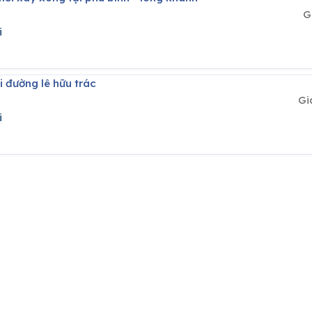
G
i
i đường lê hữu trác
Gi
i