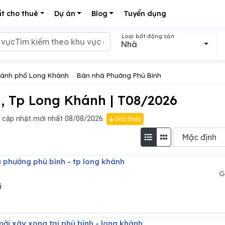
t cho thuê
Dự án
Blog
Tuyển dụng
Loại bất động sản
Nhà
hành phố Long Khánh
Bán nhà Phường Phú Bình
 Tp Long Khánh | T08/2026
 cập nhật mới nhất 08/08/2026.
Giới thiệu
à phường phú bình - tp long khánh
G
i
mới xây xong tại phú bình - long khánh