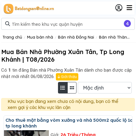
4
Trang chủ
Mua bán nhà
Bán nhà Đồng Nai
Bán nhà Thành phố Long Khánh
Mua Bán Nhà Phường Xuân Tân, Tp Long
Khánh | T08/2026
Có
1
tin đăng
Bán nhà Phường Xuân Tân dành cho bạn được cập
nhật mới nhất 06/08/2026.
Giới thiệu
Khu vực bạn đang xem chưa có nội dung, bạn có thể
xem gợi ý các khu vực lân cận
Cho thuê mặt bằng vòm xưởng và nhà 500m2 quốc lộ 1a
tp long khánh
Giá:
26 Triệu/Tháng