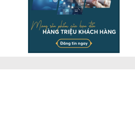
THÔNG TIN
Chịu trách nhiệm & đại diện pháp luật ông Dương Ngọc
Báu. Vui lòng ghi rõ nguồn batdongsanonline.vn khi sử
dụng dữ liệu của chúng tôi.
Doanh nghiệp có nhu cầu đăng tin số lượng lớn, vui lòng
liên hệ Hotline.