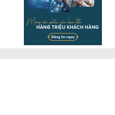
THÔNG TIN
Chịu trách nhiệm & đại diện pháp luật ông Dương Ngọc
Báu. Vui lòng ghi rõ nguồn batdongsanonline.vn khi sử
dụng dữ liệu của chúng tôi.
Doanh nghiệp có nhu cầu đăng tin số lượng lớn, vui lòng
liên hệ Hotline.