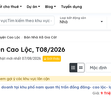
t cho thuê
Dự án
Blog
Tuyển dụng
Loại bất động sản
Nhà
yện Cao Lộc
Bán Nhà Xã Gia Cát
n Cao Lộc, T08/2026
hật mới nhất 07/08/2026.
Giới thiệu
em gợi ý các khu vực lân cận
h doanh tại khu phố nam quan thị trấn đồng đăng- cao lộc- l
Giá:
9 Tri