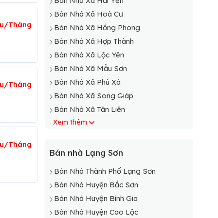
Bán Nhà Xã Hải Yến
Bán Nhà Xã Hoà Cư
ệu/Tháng
Bán Nhà Xã Hồng Phong
Bán Nhà Xã Hợp Thành
Bán Nhà Xã Lộc Yên
Bán Nhà Xã Mẫu Sơn
Bán Nhà Xã Phú Xá
iệu/Tháng
Bán Nhà Xã Song Giáp
Bán Nhà Xã Tân Liên
Xem thêm
Bán Nhà Xã Tân Thành
Bán Nhà Xã Thạch Đạn
iệu/Tháng
Bán Nhà Xã Thanh Loà
Bán nhà Lạng Sơn
Bán Nhà Xã Thụy Hùng
Bán Nhà Thành Phố Lạng Sơn
Bán Nhà Xã Xuân Long
Bán Nhà Huyện Bắc Sơn
Bán Nhà Xã Xuất Lễ
Bán Nhà Huyện Bình Gia
Bán Nhà Xã Yên Trạch
Bán Nhà Huyện Cao Lộc