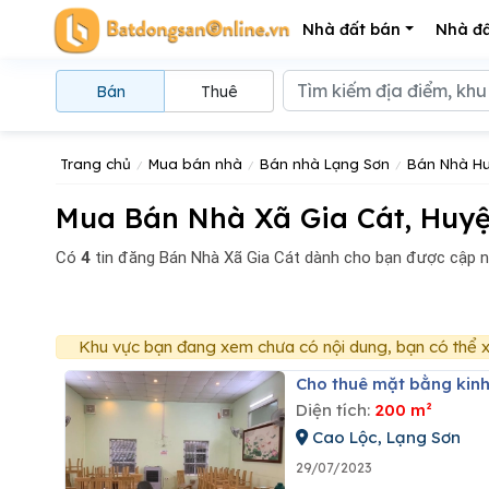
Nhà đất bán
Nhà đấ
Bán
Thuê
Trang chủ
Mua bán nhà
Bán nhà Lạng Sơn
Bán Nhà Hu
Mua Bán Nhà Xã Gia Cát, Huyệ
Có
4
tin đăng
Bán Nhà Xã Gia Cát dành cho bạn được cập n
Khu vực bạn đang xem chưa có nội dung, bạn có thể x
Cho thuê mặt bằng kin
Diện tích:
200 m²
Cao Lộc, Lạng Sơn
29/07/2023