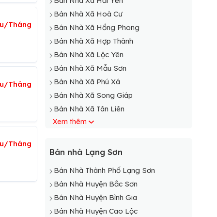
Bán Nhà Xã Hải Yến
Bán Nhà Xã Hoà Cư
ệu/Tháng
Bán Nhà Xã Hồng Phong
Bán Nhà Xã Hợp Thành
Bán Nhà Xã Lộc Yên
Bán Nhà Xã Mẫu Sơn
Bán Nhà Xã Phú Xá
iệu/Tháng
Bán Nhà Xã Song Giáp
Bán Nhà Xã Tân Liên
Xem thêm
Bán Nhà Xã Tân Thành
Bán Nhà Xã Thạch Đạn
iệu/Tháng
Bán Nhà Xã Thanh Loà
Bán nhà Lạng Sơn
Bán Nhà Xã Thụy Hùng
Bán Nhà Thành Phố Lạng Sơn
Bán Nhà Xã Xuân Long
Bán Nhà Huyện Bắc Sơn
Bán Nhà Xã Xuất Lễ
Bán Nhà Huyện Bình Gia
Bán Nhà Xã Yên Trạch
Bán Nhà Huyện Cao Lộc