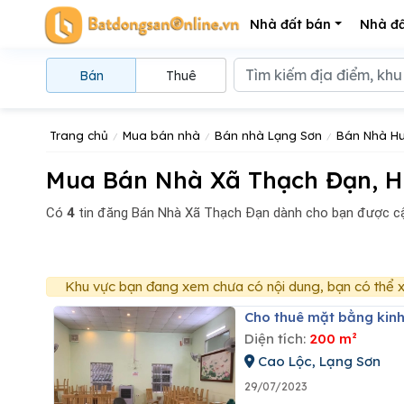
Nhà đất bán
Nhà đấ
Bán
Thuê
Trang chủ
Mua bán nhà
Bán nhà Lạng Sơn
Bán Nhà Hu
Mua Bán Nhà Xã Thạch Đạn, H
Có
4
tin đăng
Bán Nhà Xã Thạch Đạn dành cho bạn được cậ
Khu vực bạn đang xem chưa có nội dung, bạn có thể x
Cho thuê mặt bằng kin
Diện tích:
200 m²
Cao Lộc, Lạng Sơn
29/07/2023