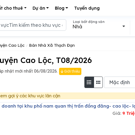
t cho thuê
Dự án
Blog
Tuyển dụng
Loại bất động sản
Nhà
yện Cao Lộc
Bán Nhà Xã Thạch Đạn
uyện Cao Lộc, T08/2026
p nhật mới nhất 06/08/2026.
Giới thiệu
em gợi ý các khu vực lân cận
h doanh tại khu phố nam quan thị trấn đồng đăng- cao lộc- l
Giá:
9 Tri