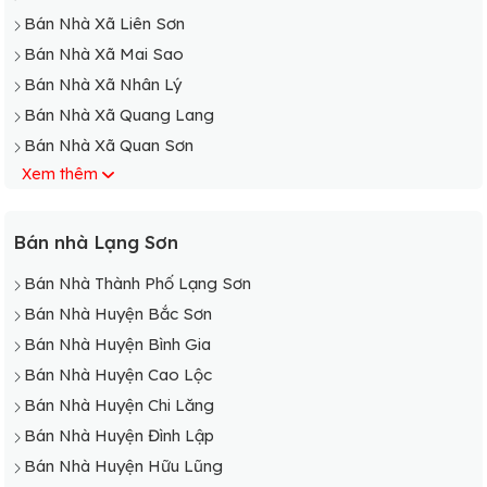
Bán Nhà Xã Liên Sơn
Bán Nhà Xã Mai Sao
Bán Nhà Xã Nhân Lý
Bán Nhà Xã Quang Lang
Bán Nhà Xã Quan Sơn
Xem thêm
Bán Nhà Xã Thượng Cường
Bán Nhà Xã Vân An
Bán Nhà Xã Vạn Linh
Bán nhà Lạng Sơn
Bán Nhà Xã Vân Thủy
Bán Nhà Thành Phố Lạng Sơn
Bán Nhà Xã Y Tịch
Bán Nhà Huyện Bắc Sơn
Bán Nhà Huyện Bình Gia
Bán Nhà Huyện Cao Lộc
Bán Nhà Huyện Chi Lăng
Bán Nhà Huyện Đình Lập
Bán Nhà Huyện Hữu Lũng