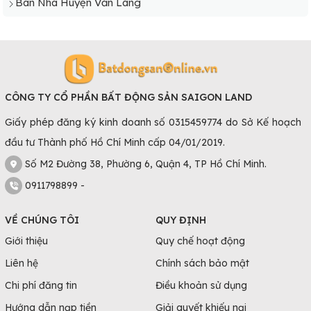
Bán Nhà Huyện Văn Lãng
CÔNG TY CỔ PHẦN BẤT ĐỘNG SẢN SAIGON LAND
Giấy phép đăng ký kinh doanh số 0315459774 do Sở Kế hoạch
đầu tư Thành phố Hồ Chí Minh cấp 04/01/2019.
Số M2 Đường 38, Phường 6, Quận 4, TP Hồ Chí Minh.
0911798899 -
VỀ CHÚNG TÔI
QUY ĐỊNH
Giới thiệu
Quy chế hoạt động
Liên hệ
Chính sách bảo mật
Chi phí đăng tin
Điều khoản sử dụng
Hướng dẫn nạp tiền
Giải quyết khiếu nại