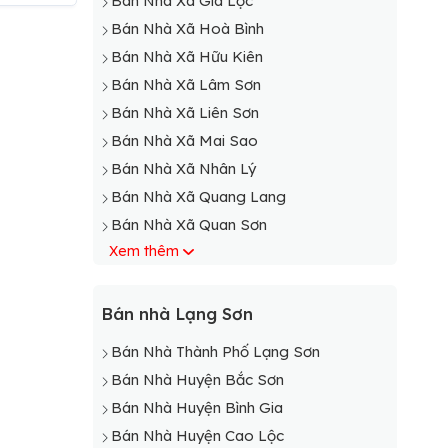
Bán Nhà Xã Gia Lộc
Bán Nhà Xã Hoà Bình
Bán Nhà Xã Hữu Kiên
Bán Nhà Xã Lâm Sơn
Bán Nhà Xã Liên Sơn
Bán Nhà Xã Mai Sao
Bán Nhà Xã Nhân Lý
Bán Nhà Xã Quang Lang
Bán Nhà Xã Quan Sơn
Xem thêm
Bán Nhà Xã Thượng Cường
Bán Nhà Xã Vân An
Bán Nhà Xã Vạn Linh
Bán nhà Lạng Sơn
Bán Nhà Xã Vân Thủy
Bán Nhà Thành Phố Lạng Sơn
Bán Nhà Xã Y Tịch
Bán Nhà Huyện Bắc Sơn
Bán Nhà Huyện Bình Gia
Bán Nhà Huyện Cao Lộc