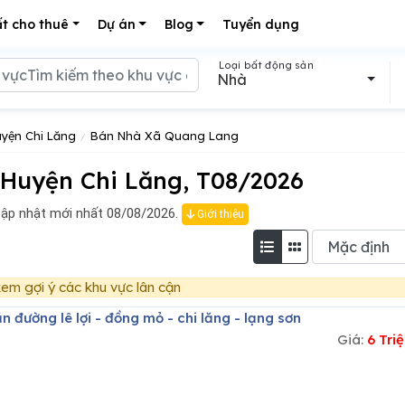
t cho thuê
Dự án
Blog
Tuyển dụng
Loại bất động sản
Nhà
yện Chi Lăng
Bán Nhà Xã Quang Lang
Huyện Chi Lăng, T08/2026
ập nhật mới nhất 08/08/2026.
Giới thiệu
em gợi ý các khu vực lân cận
n đường lê lợi - đồng mỏ - chi lăng - lạng sơn
Giá:
6 Tri