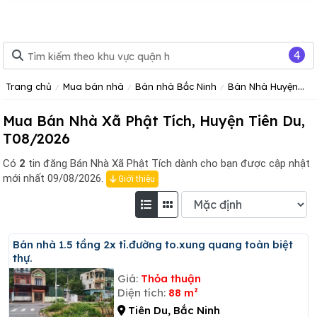
4
Trang chủ
Mua bán nhà
Bán nhà Bắc Ninh
Bán Nhà Huyện Tiên Du
Mua Bán Nhà Xã Phật Tích, Huyện Tiên Du,
T08/2026
Có
2
tin đăng
Bán Nhà Xã Phật Tích dành cho bạn được cập nhật
mới nhất 09/08/2026.
Giới thiệu
Bán nhà 1.5 tầng 2x tỉ.đường to.xung quang toàn biệt
thự.
Giá:
Thỏa thuận
Diện tích:
88 m²
Tiên Du, Bắc Ninh