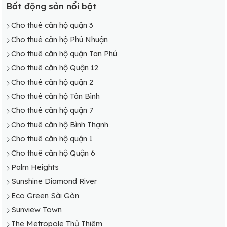
Cho thuê căn hộ Bình Thạnh
Bất động sản nổi bật
Cho thuê căn hộ Bình Chánh
Cho thuê căn hộ quận 3
Cho thuê căn hộ TP Thủ Đức
Cho thuê căn hộ Phú Nhuận
Cho thuê căn hộ quận Tan Phú
Cho thuê căn hộ Quận 12
Cho thuê căn hộ quận 2
Cho thuê căn hộ Tân Bình
Cho thuê căn hộ quận 7
Cho thuê căn hộ Bình Thạnh
Cho thuê căn hộ quận 1
Cho thuê căn hộ Quận 6
Palm Heights
Sunshine Diamond River
Eco Green Sài Gòn
Sunview Town
The Metropole Thủ Thiêm