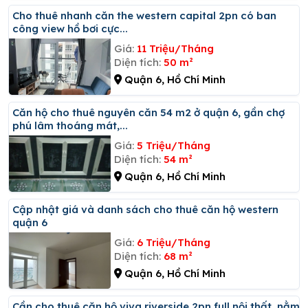
Cho thuê nhanh căn the western capital 2pn có ban
công view hồ bơi cực...
Giá:
11 Triệu/Tháng
Diện tích:
50 m²
Quận 6, Hồ Chí Minh
Căn hộ cho thuê nguyên căn 54 m2 ở quận 6, gần chợ
phú lâm thoáng mát,...
Giá:
5 Triệu/Tháng
Diện tích:
54 m²
Quận 6, Hồ Chí Minh
Cập nhật giá và danh sách cho thuê căn hộ western
quận 6
Giá:
6 Triệu/Tháng
Diện tích:
68 m²
Quận 6, Hồ Chí Minh
Cần cho thuê căn hộ viva riverside 2pn full nội thất, nằm