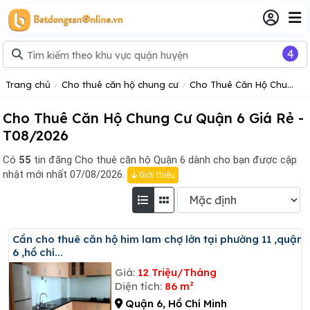
4
Trang chủ
Cho thuê căn hộ chung cư
Cho Thuê Căn Hộ Chung Cư TP Hồ Chí Minh
Cho Thuê Căn Hộ Chung Cư Quận 6 Giá Rẻ -
T08/2026
Có
55
tin đăng
Cho thuê căn hộ Quận 6 dành cho bạn được cập
nhật mới nhất 07/08/2026.
Giới thiệu
Cần cho thuê căn hộ him lam chợ lớn tại phường 11 ,quận
6 ,hồ chí...
Giá:
12 Triệu/Tháng
Diện tích:
86 m²
Quận 6, Hồ Chí Minh