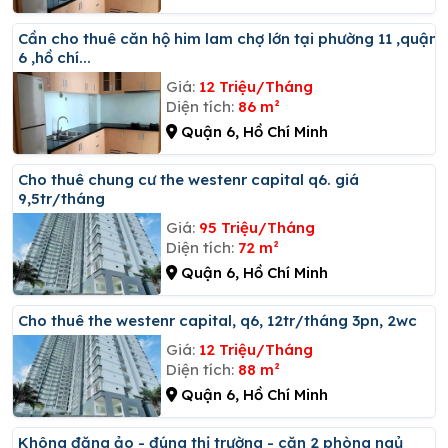
Cần cho thuê căn hộ him lam chợ lớn tại phường 11 ,quận
6 ,hồ chí...
Giá:
12 Triệu/Tháng
Diện tích:
86 m²
Quận 6, Hồ Chí Minh
Cho thuê chung cư the westenr capital q6. giá
9,5tr/tháng
Giá:
95 Triệu/Tháng
Diện tích:
72 m²
Quận 6, Hồ Chí Minh
Cho thuê the westenr capital, q6, 12tr/tháng 3pn, 2wc
Giá:
12 Triệu/Tháng
Diện tích:
88 m²
Quận 6, Hồ Chí Minh
Không đăng ảo - đúng thị trường - căn 2 phòng ngủ