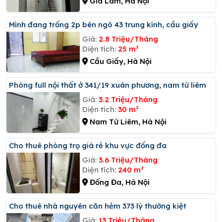
Gia Lâm, Hà Nội
Mình đang trống 2p bên ngõ 43 trung kính, cầu giấy
Giá:
2.8 Triệu/Tháng
Diện tích:
25 m²
Cầu Giấy, Hà Nội
Phòng full nội thất ở 341/19 xuân phương, nam từ liêm
Giá:
3.2 Triệu/Tháng
Diện tích:
30 m²
Nam Từ Liêm, Hà Nội
Cho thuê phòng trọ giá rẻ khu vực đống đa
Giá:
3.6 Triệu/Tháng
Diện tích:
240 m²
Đống Đa, Hà Nội
Cho thuê nhà nguyên căn hẻm 373 lý thường kiệt
Giá:
13 Triệu/Tháng