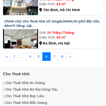
Diện tích:
42 m²
Tân Bình, Hồ Chí Minh
Chính chủ cho thuê nhà số 11ngách444/41 phố đội cấn,
45m*5 tầng. nội...
Giá:
19 Triệu/Tháng
Diện tích:
45 m²
Ba Đình, Hà Nội
«
1
...
4
5
6
7
8
»
Cho thuê nhà
Cho Thuê Nhà An Giang
Cho Thuê Nhà Bà Rịa Vũng Tàu
Cho Thuê Nhà Bạc Liêu
Cho Thuê Nhà Bắc Giang