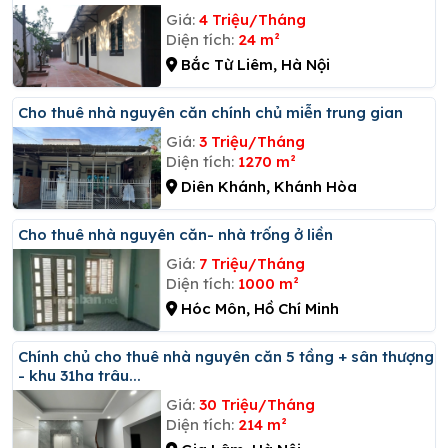
Giá:
4 Triệu/Tháng
Diện tích:
24 m²
Bắc Từ Liêm, Hà Nội
Cho thuê nhà nguyên căn chính chủ miễn trung gian
Giá:
3 Triệu/Tháng
Diện tích:
1270 m²
Diên Khánh, Khánh Hòa
Cho thuê nhà nguyên căn- nhà trống ở liền
Giá:
7 Triệu/Tháng
Diện tích:
1000 m²
Hóc Môn, Hồ Chí Minh
Chính chủ cho thuê nhà nguyên căn 5 tầng + sân thượng
- khu 31ha trâu...
Giá:
30 Triệu/Tháng
Diện tích:
214 m²