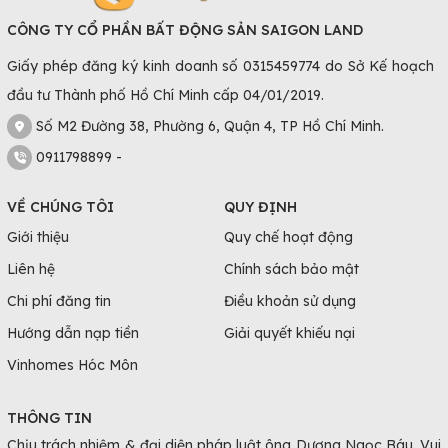
Cho Thuê Nhà Gia Lai
CÔNG TY CỔ PHẦN BẤT ĐỘNG SẢN SAIGON LAND
Cho Thuê Nhà Hà Giang
Giấy phép đăng ký kinh doanh số 0315459774 do Sở Kế hoạch
Cho Thuê Nhà Hà Nam
đầu tư Thành phố Hồ Chí Minh cấp 04/01/2019.
Cho Thuê Nhà Hà Tĩnh
Cho Thuê Nhà Hải Phòng
Số M2 Đường 38, Phường 6, Quận 4, TP Hồ Chí Minh.
Cho Thuê Nhà Hải Dương
0911798899 -
Cho Thuê Nhà Hậu Giang
VỀ CHÚNG TÔI
QUY ĐỊNH
Cho Thuê Nhà Hòa Bình
Cho Thuê Nhà Hưng Yên
Giới thiệu
Quy chế hoạt động
Cho Thuê Nhà Khánh Hòa
Liên hệ
Chính sách bảo mật
Cho Thuê Nhà Kiên Giang
Chi phí đăng tin
Điều khoản sử dụng
Cho Thuê Nhà Kon Tum
Hướng dẫn nạp tiền
Giải quyết khiếu nại
Cho Thuê Nhà Lai Châu
Vinhomes Hóc Môn
Cho Thuê Nhà Lạng Sơn
Cho Thuê Nhà Lào Cai
THÔNG TIN
Cho Thuê Nhà Lâm Đồng
Chịu trách nhiệm & đại diện pháp luật ông Dương Ngọc Báu. Vui