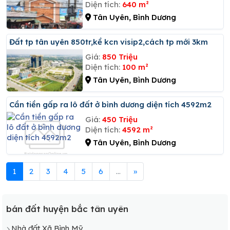
Diện tích:
640 m²
Tân Uyên, Bình Dương
đất tp tân uyên 850tr,kề kcn visip2,cách tp mới 3km
Giá:
850 Triệu
Diện tích:
100 m²
Tân Uyên, Bình Dương
Cần tiền gấp ra lô đất ở bình dương diện tích 4592m2
Giá:
450 Triệu
Diện tích:
4592 m²
Tân Uyên, Bình Dương
1
2
3
4
5
6
...
»
bán đất huyện bắc tân uyên
Nhà đất Xã Bình Mỹ