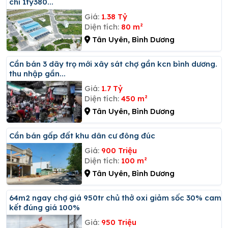
chỉ 1ty380...
Giá:
1.38 Tỷ
Diện tích:
80 m²
Tân Uyên, Bình Dương
Cần bán 3 dãy trọ mới xây sát chợ gần kcn bình dương.
thu nhập gần...
Giá:
1.7 Tỷ
Diện tích:
450 m²
Tân Uyên, Bình Dương
Cần bán gấp đất khu dân cư đông đúc
Giá:
900 Triệu
Diện tích:
100 m²
Tân Uyên, Bình Dương
64m2 ngay chợ giá 950tr chủ thở oxi giảm sốc 30% cam
kết đúng giá 100%
Giá:
950 Triệu