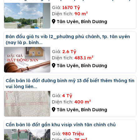
Giá:
1670 Tỷ
Diện tích:
90 m²
Tân Uyên, Bình Dương
Bán đấu giá ts vib l2_phường phú chánh, tp. tân uyên
(nay là p. bình...
Giá:
2.6 Tỷ
Diện tích:
483.1 m²
Tân Uyên, Bình Dương
Cần bán lô đất đường bình mỹ 13 để biết thêm thông tin
vui lòng liên...
Giá:
4 Tỷ
Diện tích:
400 m²
Tân Uyên, Bình Dương
Cần bán lô đất gần khu visip vĩnh tân chính chủ
Giá:
980 Triệu
Diện tích:
75 m²