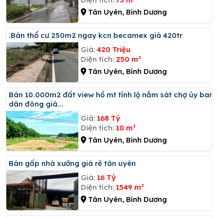
Tân Uyên, Bình Dương
.bán thổ cư 250m2 ngay kcn becamex giá 420tr
Giá:
420 Triệu
Diện tích:
250 m²
Tân Uyên, Bình Dương
Bán 10.000m2 đất view hồ mt tỉnh lộ nằm sát chợ ủy ban
dân đông giá...
Giá:
168 Tỷ
Diện tích:
10 m²
Tân Uyên, Bình Dương
Bán gấp nhà xưởng giá rẻ tân uyên
Giá:
16 Tỷ
Diện tích:
1549 m²
Tân Uyên, Bình Dương