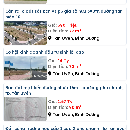
Cần ra lô đất sát kcn vsip3 giá sở hữu 390tr, đường tân
hiệp 10
Giá:
390 Triệu
Diện tích:
72 m²
Tân Uyên, Bình Dương
Cơ hội kinh doanh đầu tư sinh lời cao
Giá:
14 Tỷ
Diện tích:
70 m²
Tân Uyên, Bình Dương
Bán đất mặt tiền đường nhựa 16m - phường phú chánh,
tp. tân uyên
Giá:
1.67 Tỷ
Diện tích:
90 m²
Tân Uyên, Bình Dương
đất cổng trường học cấp 1 cấp 2 phú chánh -tp tân uyên