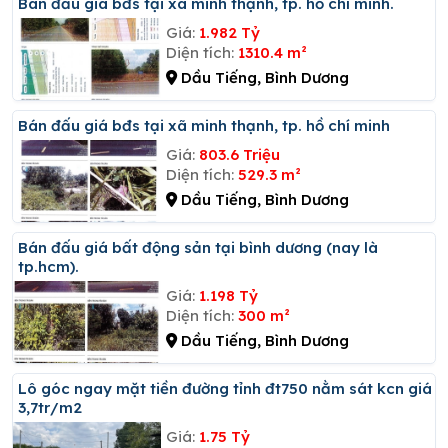
Bán đấu giá bđs tại xã minh thạnh, tp. hồ chí minh.
Giá:
1.982 Tỷ
Diện tích:
1310.4 m²
Dầu Tiếng, Bình Dương
Bán đấu giá bđs tại xã minh thạnh, tp. hồ chí minh
Giá:
803.6 Triệu
Diện tích:
529.3 m²
Dầu Tiếng, Bình Dương
Bán đấu giá bất động sản tại bình dương (nay là
tp.hcm).
Giá:
1.198 Tỷ
Diện tích:
300 m²
Dầu Tiếng, Bình Dương
Lô góc ngay mặt tiền đường tỉnh đt750 nằm sát kcn giá
3,7tr/m2
Giá:
1.75 Tỷ