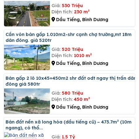
Giá:
530 Triệu
Diện tích:
230 m²
Dầu Tiếng, Bình Dương
Cần vón bán gấp 1.010m2-shr cạnh chợ trường,mt 18m
dân đông. giá 520tr
Giá:
520 Triệu
Diện tích:
1010 m²
Dầu Tiếng, Bình Dương
Bán gấp 2 lô 10x45=450m2 shr đất odt ngay thị trấn dân
đông giá 580tr
Giá:
580 Triệu
Diện tích:
450 m²
Dầu Tiếng, Bình Dương
Bán đất nền xã long hòa (dầu tiếng cũ) – 473.7m² (10m
ngang), có thổ...
Giá:
1.5 Tỷ