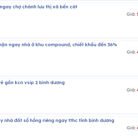
ầu ngay chợ chánh lưu thị xã bến cát
Giá:
 nhận ngay nhà ở khu compound, chiết khấu đến 36%
Giá:
á rẻ gần kcn vsip 2 bình dương
Giá:
gay nhà đất sổ hồng riêng ngay tthc tỉnh bình dương
Giá: