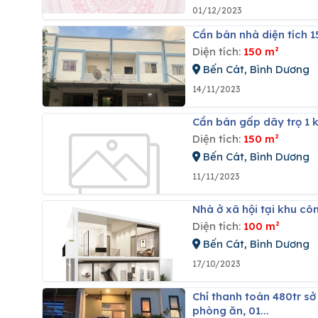
01/12/2023
Cần bán nhà diện tích 
Diện tích:
150 m²
Bến Cát, Bình Dương
14/11/2023
Cần bán gấp dãy trọ 1 k
Diện tích:
150 m²
Bến Cát, Bình Dương
11/11/2023
Nhà ở xã hội tại khu cô
Diện tích:
100 m²
Bến Cát, Bình Dương
17/10/2023
Chỉ thanh toán 480tr sở hữu ngay nhà 100m² (1 trệt 1 lầu) với 02 phòng ngủ, 02 wc, 01 pk, 01
phòng ăn, 01...