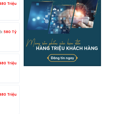
480 Triệu
á:
580 Tỷ
480 Triệu
480 Triệu