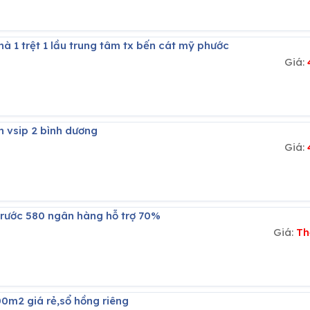
nhà 1 trệt 1 lầu trung tâm tx bến cát mỹ phước
Giá:
cn vsip 2 bình dương
Giá:
ả trước 580 ngân hàng hỗ trợ 70%
Giá:
Th
00m2 giá rẻ,sổ hồng riêng