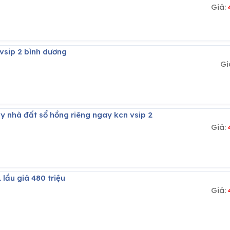
Giá:
u vsip 2 bình dương
Gi
gay nhà đất sổ hồng riêng ngay kcn vsip 2
Giá:
1 lầu giá 480 triệu
Giá: