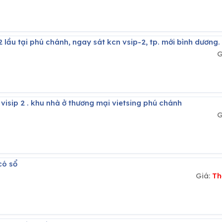
2 lầu tại phú chánh, ngay sát kcn vsip-2, tp. mới bình dương.
G
visip 2 . khu nhà ở thương mại vietsing phú chánh
G
có sổ
Giá:
Th