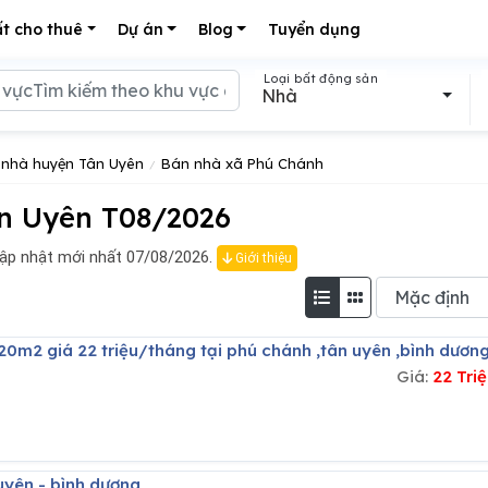
t cho thuê
Dự án
Blog
Tuyển dụng
Loại bất động sản
Nhà
nhà huyện Tân Uyên
Bán nhà xã Phú Chánh
n Uyên T08/2026
ập nhật mới nhất 07/08/2026.
Giới thiệu
320m2 giá 22 triệu/tháng tại phú chánh ,tân uyên ,bình dươn
Giá:
22 Tri
n uyên - bình dương