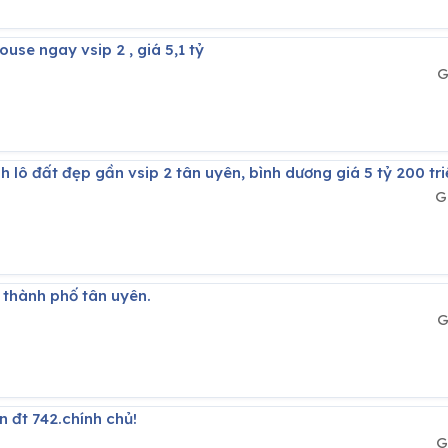
use ngay vsip 2 , giá 5,1 tỷ
G
h lô đất đẹp gần vsip 2 tân uyên, bình dương giá 5 tỷ 200 tri
G
 thành phố tân uyên.
G
n đt 742.chính chủ!
G