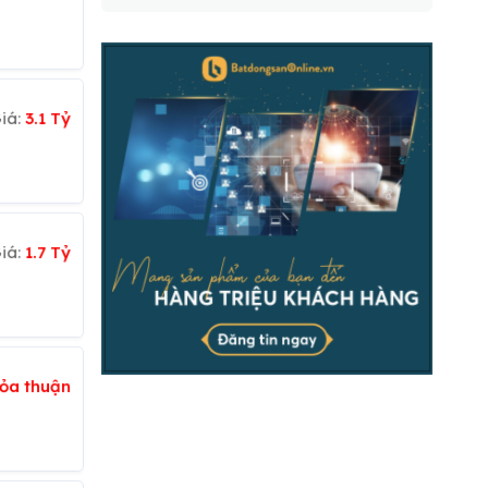
iá:
3.1 Tỷ
iá:
1.7 Tỷ
ỏa thuận