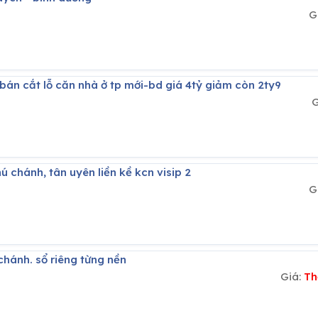
G
 bán cắt lỗ căn nhà ở tp mới-bd giá 4tỷ giảm còn 2ty9
G
ú chánh, tân uyên liền kề kcn visip 2
G
 chánh. sổ riêng từng nền
Giá:
Th