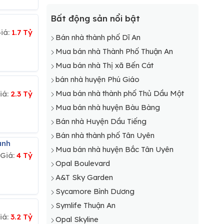
Bất động sản nổi bật
iá:
1.7 Tỷ
Bán nhà thành phố Dĩ An
Mua bán nhà Thành Phố Thuận An
Mua bán nhà Thị xã Bến Cát
bán nhà huyện Phú Giáo
Mua bán nhà thành phố Thủ Dầu Một
iá:
2.3 Tỷ
Mua bán nhà huyện Bàu Bàng
Bán nhà Huyện Dầu Tiếng
Bán nhà thành phố Tân Uyên
ánh
Mua bán nhà huyện Bắc Tân Uyên
Giá:
4 Tỷ
Opal Boulevard
A&T Sky Garden
Sycamore Bình Dương
Symlife Thuận An
iá:
3.2 Tỷ
Opal Skyline