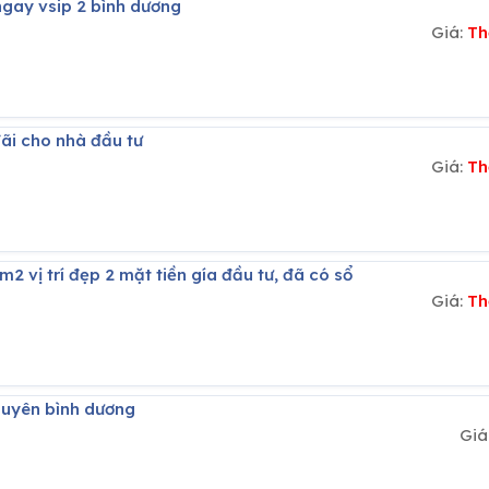
ngay vsip 2 bình dương
Giá:
Th
đãi cho nhà đầu tư
Giá:
Th
3m2 vị trí đẹp 2 mặt tiền gía đầu tư, đã có sổ
Giá:
Th
n uyên bình dương
Giá