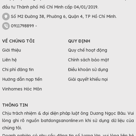
đầu tư Thành phố Hồ Chí Minh cấp 04/01/2019.
Số M2 Đường 38, Phường 6, Quận 4, TP Hồ Chí Minh.
0911798899 -
VỀ CHÚNG TÔI
QUY ĐỊNH
Giới thiệu
Quy chế hoạt động
Liên hệ
Chính sách bảo mật
Chi phí đăng tin
Điều khoản sử dụng
Hướng dẫn nạp tiền
Giải quyết khiếu nại
Vinhomes Hóc Môn
THÔNG TIN
Chịu trách nhiệm & đại diện pháp luật ông Dương Ngọc Báu. Vui
lòng ghi rõ nguồn batdongsanonline.vn khi sử dụng dữ liệu của
chúng tôi.
Doanh nghiệp có nhu cầu đăng tin số lượng lớn, vui lòng liên hệ