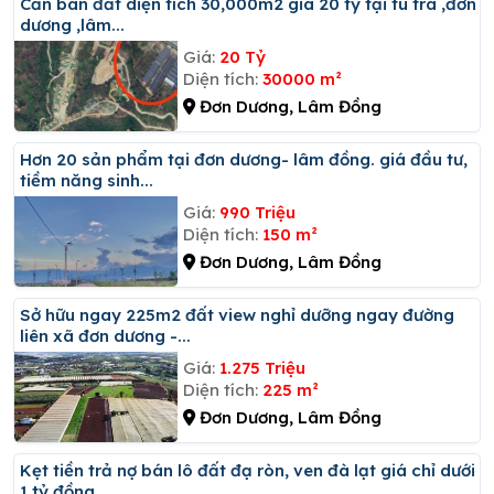
Cần bán đất diện tích 30,000m2 giá 20 tỷ tại tu tra ,đơn
dương ,lâm...
Giá:
20 Tỷ
Diện tích:
30000 m²
Đơn Dương, Lâm Đồng
Hơn 20 sản phẩm tại đơn dương- lâm đồng. giá đầu tư,
tiềm năng sinh...
Giá:
990 Triệu
Diện tích:
150 m²
Đơn Dương, Lâm Đồng
Sở hữu ngay 225m2 đất view nghỉ dưỡng ngay đường
liên xã đơn dương -...
Giá:
1.275 Triệu
Diện tích:
225 m²
Đơn Dương, Lâm Đồng
Kẹt tiền trả nợ bán lô đất đạ ròn, ven đà lạt giá chỉ dưới
1 tỷ đồng