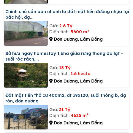
Chính chủ cần bán nhanh lô đất mặt tiền đường nhựa tại
bắc hội, đạ...
Giá:
2.6 Tỷ
Diện tích:
5600 m²
Đơn Dương, Lâm Đồng
Sở hữu ngay homestay 1,6ha giữa rừng thông đà lạt –
suối róc rách,...
Giá:
18 Tỷ
Diện tích:
1.6 hecta
Đơn Dương, Lâm Đồng
đất mặt tiền thổ cư 400m2, dt 39x120, suối thông b, đạ
ròn, đơn dương
Giá:
31 Tỷ
Diện tích:
4625 m²
Đơn Dương, Lâm Đồng