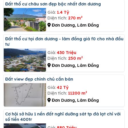
đất thổ cư châu sơn đẹp bậc nhất đơn dương
Giá:
1.4 Tỷ
Diện tích:
270 m²
Đơn Dương, Lâm Đồng
đất thổ cư tại đơn dương - lâm đồng giá f0 cho nhà đầu
tư
Giá:
430 Triệu
Diện tích:
250 m²
Đơn Dương, Lâm Đồng
đất view đẹp chính chủ cần bán
Giá:
42 Tỷ
Diện tích:
11200 m²
Đơn Dương, Lâm Đồng
Cơ hội sở hữu 1 nền đất nghĩ dưỡng sát tp đà lạt chỉ với
số tiền 400tr
Giá:
880 Triệu