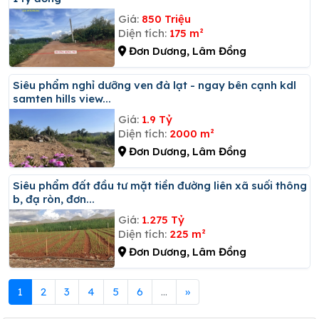
Giá:
850 Triệu
Diện tích:
175 m²
Đơn Dương, Lâm Đồng
Siêu phẩm nghỉ dưỡng ven đà lạt - ngay bên cạnh kdl
samten hills view...
Giá:
1.9 Tỷ
Diện tích:
2000 m²
Đơn Dương, Lâm Đồng
Siêu phẩm đất đầu tư mặt tiền đường liên xã suối thông
b, đạ ròn, đơn...
Giá:
1.275 Tỷ
Diện tích:
225 m²
Đơn Dương, Lâm Đồng
1
2
3
4
5
6
...
»