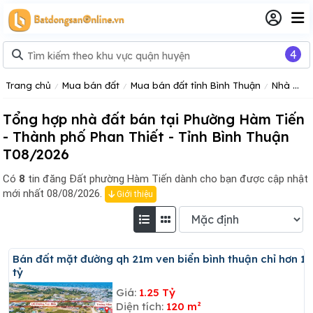
4
Trang chủ
Mua bán đất
Mua bán đất tỉnh Bình Thuận
Nhà đất Thành phố Phan Thiết
Tổng hợp nhà đất bán tại Phường Hàm Tiến
- Thành phố Phan Thiết - Tỉnh Bình Thuận
T08/2026
Có
8
tin đăng
Đất phường Hàm Tiến dành cho bạn được cập nhật
mới nhất 08/08/2026.
Giới thiệu
Bán đất mặt đường qh 21m ven biển bình thuận chỉ hơn 1
tỷ
Giá:
1.25 Tỷ
Diện tích:
120 m²