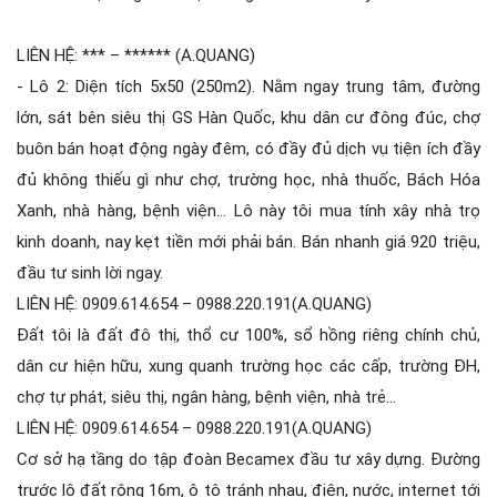
LIÊN HỆ: *** – ****** (A.QUANG)
- Lô 2: Diện tích 5x50 (250m2). Nằm ngay trung tâm, đường
lớn, sát bên siêu thị GS Hàn Quốc, khu dân cư đông đúc, chợ
buôn bán hoạt động ngày đêm, có đầy đủ dịch vụ tiện ích đầy
đủ không thiếu gì như chợ, trường học, nhà thuốc, Bách Hóa
Xanh, nhà hàng, bệnh viện... Lô này tôi mua tính xây nhà trọ
kinh doanh, nay kẹt tiền mới phải bán. Bán nhanh giá 920 triệu,
đầu tư sinh lời ngay.
LIÊN HỆ: 0909.614.654 – 0988.220.191(A.QUANG)
Đất tôi là đất đô thị, thổ cư 100%, sổ hồng riêng chính chủ,
dân cư hiện hữu, xung quanh trường học các cấp, trường ĐH,
chợ tự phát, siêu thị, ngân hàng, bệnh viện, nhà trẻ...
LIÊN HỆ: 0909.614.654 – 0988.220.191(A.QUANG)
Cơ sở hạ tầng do tập đoàn Becamex đầu tư xây dựng. Đường
trước lô đất rộng 16m, ô tô tránh nhau, điện, nước, internet tới