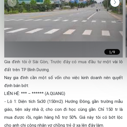
1
/9
Gia đình tôi ở Sài Gòn, Trước đây có mua đầu tư một vài lô
đất trên TP Bình Dương.
Nay gia đình cần một số vốn cho việc kinh doanh nên quyết
định bán bớt:
LIÊN HỆ: *** – ****** (A.QUANG)
- Lô 1: Diện tích 5x30 (150m2). Hướng Đông, gần trường mẫu
giáo, tiện xây nhà ở, cho con đi học cùng gần. Chỉ 150 tr là
mua được rồi, ngân hàng hỗ trợ 50%. Giá này tôi có bớt lộc
cho anh chị công nhân vợ chồng trẻ ở xa lên đây làm.