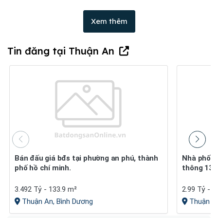
Xem thêm
Tin đăng tại Thuận An
Bán đấu giá bđs tại phường an phú, thành
Nhà phố 3 tầng thuận an sổ sẵn, đường
phố hồ chí minh.
thông 13m 
3.492 Tỷ - 133.9 m²
2.99 Tỷ - 
Thuận An, Bình Dương
Thuận An