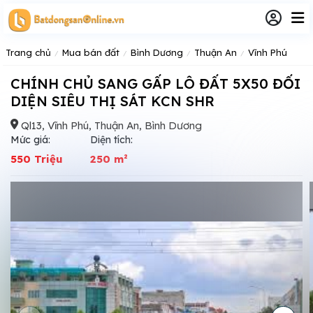
Trang chủ
Mua bán đất
Bình Dương
Thuận An
Vĩnh Phú
CHÍNH CHỦ SANG GẤP LÔ ĐẤT 5X50 ĐỐI
DIỆN SIÊU THỊ SÁT KCN SHR
Ql13, Vĩnh Phú, Thuận An, Bình Dương
Mức giá:
Diện tích:
550 Triệu
250 m²