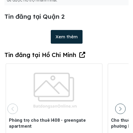
để được hỗ trợ nhanh nhất.
Tin đăng tại Quận 2
Xem thêm
Tin đăng tại Hồ Chí Minh
Phòng trọ cho thuê l408 - greengate
Cho thuê biệt thự số 123 lê hữu kiều,
apartment
phường bìn