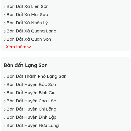
Bán Đất Xã Liên Sơn
Bán Đất Xã Mai Sao
Bán Đất Xã Nhân Lý
Bán Đất Xã Quang Lang
Bán Đất Xã Quan Sơn
Xem thêm
Bán Đất Xã Thượng Cường
Bán Đất Xã Vân An
Bán Đất Xã Vạn Linh
Bán đất Lạng Sơn
Bán Đất Xã Vân Thủy
Bán Đất Thành Phố Lạng Sơn
Bán Đất Xã Y Tịch
Bán Đất Huyện Bắc Sơn
Bán Đất Huyện Bình Gia
Bán Đất Huyện Cao Lộc
Bán Đất Huyện Chi Lăng
Bán Đất Huyện Đình Lập
Bán Đất Huyện Hữu Lũng