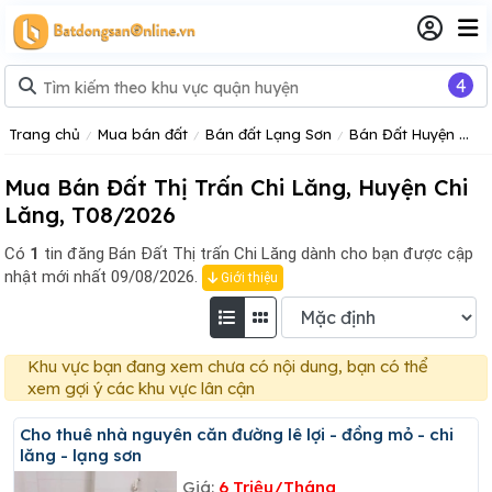
4
Trang chủ
Mua bán đất
Bán đất Lạng Sơn
Bán Đất Huyện Chi Lăng
Mua Bán Đất Thị Trấn Chi Lăng, Huyện Chi
Lăng, T08/2026
Có
1
tin đăng
Bán Đất Thị trấn Chi Lăng dành cho bạn được cập
nhật mới nhất 09/08/2026.
Giới thiệu
Khu vực bạn đang xem chưa có nội dung, bạn có thể
xem gợi ý các khu vực lân cận
Cho thuê nhà nguyên căn đường lê lợi - đồng mỏ - chi
lăng - lạng sơn
Giá:
6 Triệu/Tháng