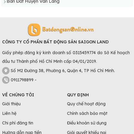
Bán Đất Huyện Văn Lãng
CÔNG TY CỔ PHẦN BẤT ĐỘNG SẢN SAIGON LAND
Giấy phép đăng ký kinh doanh số 0315459774 do Sở Kế hoạch
đầu tư Thành phố Hồ Chí Minh cấp 04/01/2019.
Số M2 Đường 38, Phường 6, Quận 4, TP Hồ Chí Minh.
0911798899 -
VỀ CHÚNG TÔI
QUY ĐỊNH
Giới thiệu
Quy chế hoạt động
Liên hệ
Chính sách bảo mật
Chi phí đăng tin
Điều khoản sử dụng
Hướng dẫn nạp tiền
Giải quyết khiếu nại