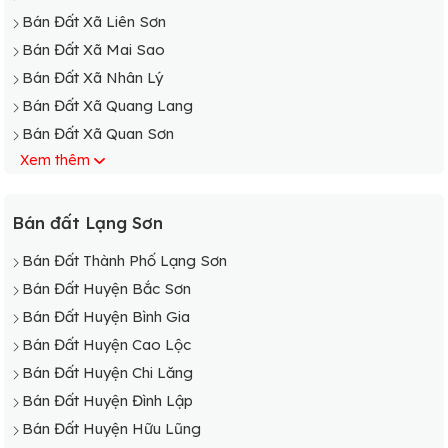
Bán Đất Xã Liên Sơn
Bán Đất Xã Mai Sao
Bán Đất Xã Nhân Lý
Bán Đất Xã Quang Lang
Bán Đất Xã Quan Sơn
Xem thêm
Bán Đất Xã Thượng Cường
Bán Đất Xã Vân An
Bán Đất Xã Vạn Linh
Bán đất Lạng Sơn
Bán Đất Xã Vân Thủy
Bán Đất Thành Phố Lạng Sơn
Bán Đất Xã Y Tịch
Bán Đất Huyện Bắc Sơn
Bán Đất Huyện Bình Gia
Bán Đất Huyện Cao Lộc
Bán Đất Huyện Chi Lăng
Bán Đất Huyện Đình Lập
Bán Đất Huyện Hữu Lũng