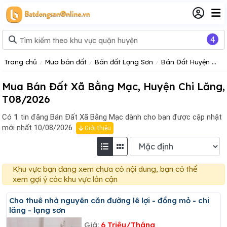
4
Trang chủ
Mua bán đất
Bán đất Lạng Sơn
Bán Đất Huyện Chi Lăng
Mua Bán Đất Xã Bằng Mạc, Huyện Chi Lăng,
T08/2026
Có
1
tin đăng
Bán Đất Xã Bằng Mạc dành cho bạn được cập nhật
mới nhất 10/08/2026.
Giới thiệu
Khu vực bạn đang xem chưa có nội dung, bạn có thể
xem gợi ý các khu vực lân cận
Cho thuê nhà nguyên căn đường lê lợi - đồng mỏ - chi
lăng - lạng sơn
Giá:
6 Triệu/Tháng