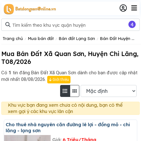
4
Trang chủ
Mua bán đất
Bán đất Lạng Sơn
Bán Đất Huyện Chi Lăng
Mua Bán Đất Xã Quan Sơn, Huyện Chi Lăng,
T08/2026
Có
1
tin đăng
Bán Đất Xã Quan Sơn dành cho bạn được cập nhật
mới nhất 08/08/2026.
Giới thiệu
Khu vực bạn đang xem chưa có nội dung, bạn có thể
xem gợi ý các khu vực lân cận
Cho thuê nhà nguyên căn đường lê lợi - đồng mỏ - chi
lăng - lạng sơn
Giá:
6 Triệu/Tháng