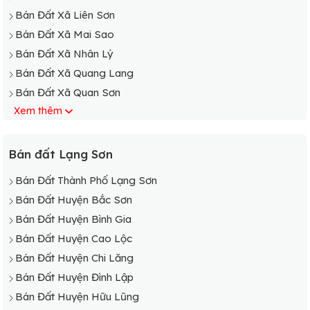
Bán Đất Xã Liên Sơn
Bán Đất Xã Mai Sao
Bán Đất Xã Nhân Lý
Bán Đất Xã Quang Lang
Bán Đất Xã Quan Sơn
Xem thêm
Bán Đất Xã Thượng Cường
Bán Đất Xã Vân An
Bán Đất Xã Vạn Linh
Bán đất Lạng Sơn
Bán Đất Xã Vân Thủy
Bán Đất Thành Phố Lạng Sơn
Bán Đất Xã Y Tịch
Bán Đất Huyện Bắc Sơn
Bán Đất Huyện Bình Gia
Bán Đất Huyện Cao Lộc
Bán Đất Huyện Chi Lăng
Bán Đất Huyện Đình Lập
Bán Đất Huyện Hữu Lũng