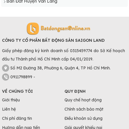
Bán Đất Huyện Văn Lãng
CÔNG TY CỔ PHẦN BẤT ĐỘNG SẢN SAIGON LAND
Giấy phép đăng ký kinh doanh số 0315459774 do Sở Kế hoạch
đầu tư Thành phố Hồ Chí Minh cấp 04/01/2019.
Số M2 Đường 38, Phường 6, Quận 4, TP Hồ Chí Minh.
0911798899 -
VỀ CHÚNG TÔI
QUY ĐỊNH
Giới thiệu
Quy chế hoạt động
Liên hệ
Chính sách bảo mật
Chi phí đăng tin
Điều khoản sử dụng
Hướng dẫn nạp tiền
Giải quyết khiếu nại