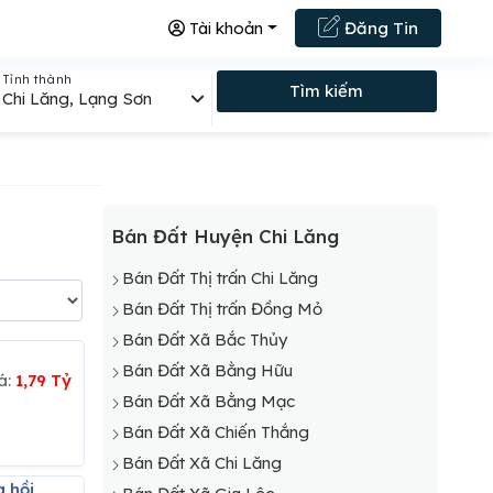
Tài khoản
Đăng Tin
Tỉnh thành
Tìm kiếm
Chi Lăng, Lạng Sơn
Bán Đất Huyện Chi Lăng
Bán Đất Thị trấn Chi Lăng
Bán Đất Thị trấn Đồng Mỏ
Bán Đất Xã Bắc Thủy
Bán Đất Xã Bằng Hữu
á:
1,79 Tỷ
Bán Đất Xã Bằng Mạc
Bán Đất Xã Chiến Thắng
Bán Đất Xã Chi Lăng
 hồi