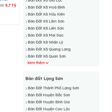
Bán Đất Xã Gia Lộc
iá:
5,7 Tỷ
Bán Đất Xã Hoà Bình
Bán Đất Xã Hữu Kiên
Bán Đất Xã Lâm Sơn
Bán Đất Xã Liên Sơn
Bán Đất Xã Mai Sao
Bán Đất Xã Nhân Lý
Bán Đất Xã Quang Lang
Bán Đất Xã Quan Sơn
Xem thêm
Bán Đất Xã Thượng Cường
Bán Đất Xã Vân An
Bán Đất Xã Vạn Linh
Bán đất Lạng Sơn
Bán Đất Xã Vân Thủy
Bán Đất Thành Phố Lạng Sơn
Bán Đất Xã Y Tịch
Bán Đất Huyện Bắc Sơn
Bán Đất Huyện Bình Gia
Bán Đất Huyện Cao Lộc