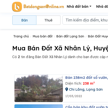
Nhà đất bán
Nhà đấ
Bán
Thuê
Trang chủ
Mua bán đất
Bán đất Lạng Sơn
Bán Đất Huy
Mua Bán Đất Xã Nhân Lý, Huyệ
Có
2
tin đăng
Bán Đất Xã Nhân Lý dành cho bạn được cập n
Bán 238m2 đất sổ vườn,
Diện tích:
238 m²
Chi Lăng, Lạng Sơn
17/03/2022
Cần bán khu đất vườn 