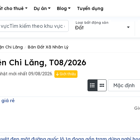
t cho thuê
Dự án
Blog
Tuyển dụng
Loại bất động sản
Đất
ện Chi Lăng
Bán Đất Xã Nhân Lý
n Chi Lăng, T08/2026
hật mới nhất 09/08/2026.
Giới thiệu
 giá rẻ
Gi
tuyệt đẹp mặt đường quốc lộ 1a đoạn gần trạm dừng nghỉ hoa