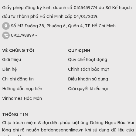
Giấy phép đăng ký kinh doanh số 0315459774 do Sở Kế hoạch
đầu tư Thành phố Hồ Chí Minh cấp 04/01/2019.
Số M2 Đường 38, Phường 6, Quận 4, TP Hồ Chí Minh.
0911798899 -
VỀ CHÚNG TÔI
QUY ĐỊNH
Giới thiệu
Quy chế hoạt động
Liên hệ
Chính sách bảo mật
Chi phí đăng tin
Điều khoản sử dụng
Hướng dẫn nạp tiền
Giải quyết khiếu nại
Vinhomes Hóc Môn
THÔNG TIN
Chịu trách nhiệm & đại diện pháp luật ông Dương Ngọc Báu. Vui
lòng ghi rõ nguồn batdongsanonline.vn khi sử dụng dữ liệu của