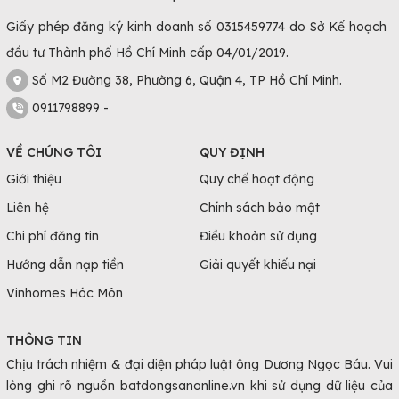
Giấy phép đăng ký kinh doanh số 0315459774 do Sở Kế hoạch
đầu tư Thành phố Hồ Chí Minh cấp 04/01/2019.
Số M2 Đường 38, Phường 6, Quận 4, TP Hồ Chí Minh.
0911798899 -
VỀ CHÚNG TÔI
QUY ĐỊNH
Giới thiệu
Quy chế hoạt động
Liên hệ
Chính sách bảo mật
Chi phí đăng tin
Điều khoản sử dụng
Hướng dẫn nạp tiền
Giải quyết khiếu nại
Vinhomes Hóc Môn
THÔNG TIN
Chịu trách nhiệm & đại diện pháp luật ông Dương Ngọc Báu. Vui
lòng ghi rõ nguồn batdongsanonline.vn khi sử dụng dữ liệu của