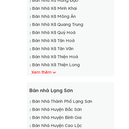
Bán Nhà Xã Hưng Đạo
Bán Nhà Xã Minh Khai
Bán Nhà Xã Mông Ân
Bán Nhà Xã Quang Trung
Bán Nhà Xã Quý Hoà
Bán Nhà Xã Tân Hoà
Bán Nhà Xã Tân Văn
Bán Nhà Xã Thiện Hoà
Bán Nhà Xã Thiện Long
Xem thêm
Bán Nhà Xã Thiện Thuật
Bán Nhà Xã Tô Hiệu
Bán Nhà Xã Vĩnh Yên
Bán nhà Lạng Sơn
Bán Nhà Xã Yên Lỗ
Bán Nhà Thành Phố Lạng Sơn
Bán Nhà Huyện Bắc Sơn
Bán Nhà Huyện Bình Gia
Bán Nhà Huyện Cao Lộc