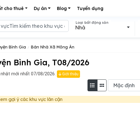
t cho thuê
Dự án
Blog
Tuyển dụng
Loại bất động sản
Nhà
yện Bình Gia
Bán Nhà Xã Mông Ân
ện Bình Gia, T08/2026
nhật mới nhất 07/08/2026.
Giới thiệu
em gợi ý các khu vực lân cận