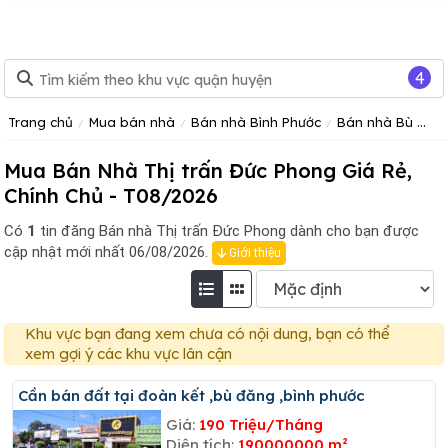
4
Trang chủ
Mua bán nhà
Bán nhà Bình Phước
Bán nhà Bù Đăng
Mua Bán Nhà Thị trấn Đức Phong Giá Rẻ,
Chính Chủ - T08/2026
Có
1
tin đăng
Bán nhà Thị trấn Đức Phong dành cho bạn được
cập nhật mới nhất 06/08/2026.
Giới thiệu
Khu vực bạn đang xem chưa có nội dung, bạn có thể
xem gợi ý các khu vực lân cận
Cần bán đất tại đoàn kết ,bù đăng ,bình phước
Giá:
190 Triệu/Tháng
Diện tích:
190000000 m²