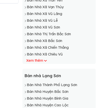
Bán Nhà Xã Trấn Yên
Bán Nhà Xã Vạn Thủy
Bán Nhà Xã Vũ Lăng
Bán Nhà Xã Vũ Lễ
Bán Nhà Xã Vũ Sơn
Bán Nhà Thị Trấn Bắc Sơn
Bán Nhà Xã Bắc Sơn
Bán Nhà Xã Chiến Thắng
Bán Nhà Xã Chiêu Vũ
Xem thêm
Bán Nhà Xã Đồng Ý
Bán Nhà Xã Hưng Vũ
Bán Nhà Xã Hữu Vĩnh
Bán nhà Lạng Sơn
Bán Nhà Xã Long Đống
Bán Nhà Thành Phố Lạng Sơn
Bán Nhà Huyện Bắc Sơn
Bán Nhà Huyện Bình Gia
Bán Nhà Huyện Cao Lộc