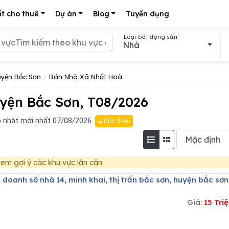
t cho thuê
Dự án
Blog
Tuyển dụng
Loại bất động sản
Nhà
yện Bắc Sơn
Bán Nhà Xã Nhất Hoà
yện Bắc Sơn, T08/2026
 nhật mới nhất 07/08/2026.
Giới thiệu
em gợi ý các khu vực lân cận
Giá:
15 Tr