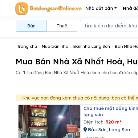
Nhà đất bán
Nhà đấ
Bán
Thuê
Trang chủ
Mua bán nhà
Bán nhà Lạng Sơn
Bán Nhà Hu
Mua Bán Nhà Xã Nhất Hoà, Hu
Có
1
tin đăng
Bán Nhà Xã Nhất Hoà dành cho bạn được cập
Khu vực bạn đang xem chưa có nội dung, bạn có thể x
Cho thuê mặt bằng kinh doanh số nhà 14, minh khai, thị trấn bắc sơn, huyện bắc sơn,tỉnh
lạng sơn
Diện tích:
320 m²
Bắc Sơn, Lạng Sơn