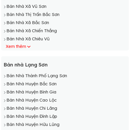
Bán Nhà Xã Vũ Sơn
Bán Nhà Thị Trấn Bắc Sơn
Bán Nhà Xã Bắc Sơn
Bán Nhà Xã Chiến Thắng
Bán Nhà Xã Chiêu Vũ
Xem thêm
Bán Nhà Xã Đồng Ý
Bán Nhà Xã Hưng Vũ
Bán Nhà Xã Hữu Vĩnh
Bán nhà Lạng Sơn
Bán Nhà Xã Long Đống
Bán Nhà Thành Phố Lạng Sơn
Bán Nhà Huyện Bắc Sơn
Bán Nhà Huyện Bình Gia
Bán Nhà Huyện Cao Lộc
Bán Nhà Huyện Chi Lăng
Bán Nhà Huyện Đình Lập
Bán Nhà Huyện Hữu Lũng