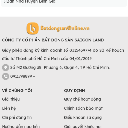
Bán Nhà Huyện Bình Gia
CÔNG TY CỔ PHẦN BẤT ĐỘNG SẢN SAIGON LAND
Giấy phép đăng ký kinh doanh số 0315459774 do Sở Kế hoạch
đầu tư Thành phố Hồ Chí Minh cấp 04/01/2019.
Số M2 Đường 38, Phường 6, Quận 4, TP Hồ Chí Minh.
0911798899 -
VỀ CHÚNG TÔI
QUY ĐỊNH
Giới thiệu
Quy chế hoạt động
Liên hệ
Chính sách bảo mật
Chi phí đăng tin
Điều khoản sử dụng
Hướng dẫn nạp tiền
Giải quyết khiếu nại