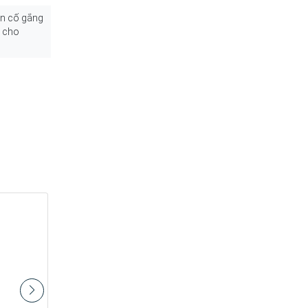
ôn cố gắng
o cho