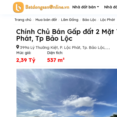
Nhà đất bán
Nhà đấ
Trang chủ
Mua bán đất
Lâm Đồng
Bảo Lộc
Lộc Phát
Chính Chủ Bán Gấp đất 2 Mặt Tiền Khu Dân Cư Lý Thường Kiệt, P. Lộc
Phát, Tp Bảo Lộc
399a Lý Thường Kiệt, P. Lộc Phát, Tp. Bảo Lộc, , ,
Mức giá:
Diện tích:
2,39 Tỷ
537 m²