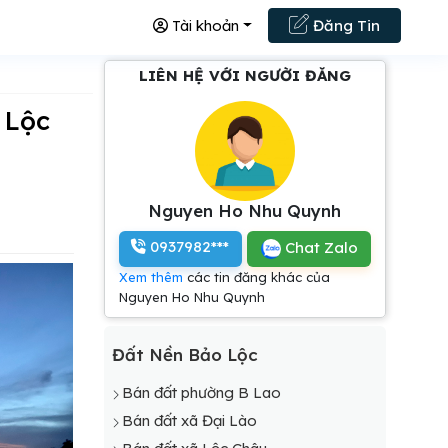
Tài khoản
Đăng Tin
LIÊN HỆ VỚI NGƯỜI ĐĂNG
Nguyen Ho Nhu Quynh
0937982***
Chat Zalo
Xem thêm
các tin đăng khác của
Nguyen Ho Nhu Quynh
Đất Nền Bảo Lộc
Bán đất phường B Lao
Bán đất xã Đại Lào