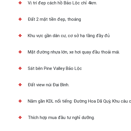
❖
Vị trí đẹp cách hồ Bảo Lộc chỉ 4km.
❖
Đất 2 mặt tiền đẹp, thoáng
❖
Khu vực gần dân cư, cơ sở hạ tầng đầy đủ
❖
Mặt đường nhựa lớn, xe hơi quay đầu thoải mái.
❖
Sát bên Pine Valley Bảo Lộc
❖
Đất
view núi Đại Bình.
❖
Nằm gần KDL nổi tiếng: Đường Hoa Dã Quỳ, Khu câu cá
❖
Thích
hợp mua đầu tư nghỉ dưỡng.