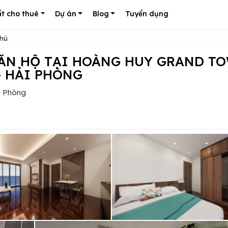
t cho thuê
Dự án
Blog
Tuyển dụng
Phú
- HẢI PHÒNG
i Phòng