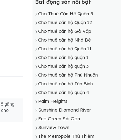
Cho thuê căn hộ Bình Thạnh
Bất động sản nổi bật
Cho thuê căn hộ Bình Chánh
Cho Thuê Căn Hộ Quận 5
Cho thuê căn hộ TP Thủ Đức
Cho thuê căn hộ Quận 12
Cho thuê căn hộ Gò Vấp
Cho thuê căn hộ Nhà Bè
Cho thuê căn hộ Quận 11
Cho thuê căn hộ quận 1
Cho thuê căn hộ quận 3
Cho thuê căn hộ Phú Nhuận
Cho thuê căn hộ Tân Bình
Cho thuê căn hộ quận 4
Palm Heights
 cố gắng
Sunshine Diamond River
o cho
Eco Green Sài Gòn
Sunview Town
The Metropole Thủ Thiêm