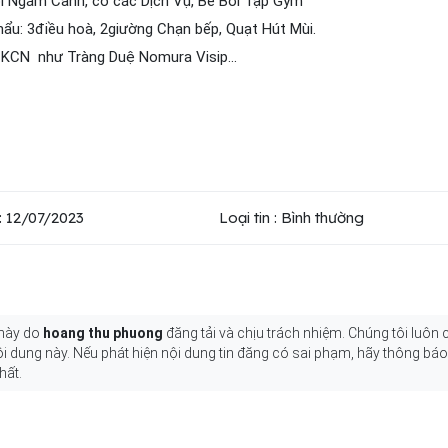
 Ngắm Cảnh, có các Dịch Vụ, Bể Bơi Tập Gym
ẩu: 3điều hoà, 2giường Chạn bếp, Quạt Hút Mùi.
 KCN như Tràng Duệ Nomura Visip...
n
: 12/07/2023
Loại tin : Bình thường
 này do
hoang thu phuong
đăng tải và chịu trách nhiệm. Chúng tôi luôn
nội dung này. Nếu phát hiện nội dung tin đăng có sai phạm, hãy thông bá
hất.