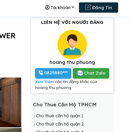
Tài khoản
Đăng Tin
LIÊN HỆ VỚI NGƯỜI ĐĂNG
hoang thu phuong
0825880***
Chat Zalo
Xem thêm
các tin đăng khác của
hoang thu phuong
Cho Thuê Căn Hộ TPHCM
Cho thuê căn hộ quận 1
Cho thuê căn hộ quận 2