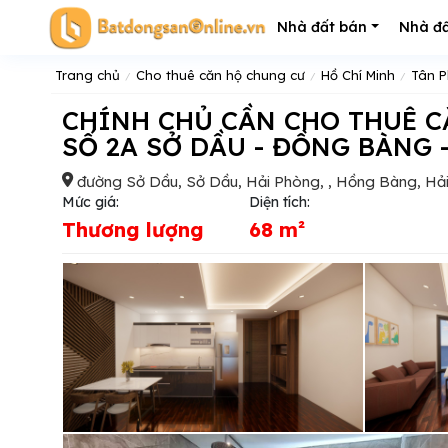
Nhà đất bán
Nhà đấ
Trang chủ
Cho thuê căn hộ chung cư
Hồ Chí Minh
Tân 
CHÍNH CHỦ CẦN CHO THUÊ CĂN HỘ TẠI HOÀNG HUY GRAND TOWER
SỐ 2A SỞ DẦU - ĐỒNG BÀNG 
đường Sở Dầu, Sở Dầu, Hải Phòng, , Hồng Bàng, Hả
Mức giá:
Diện tích:
Thương lượng
68 m²