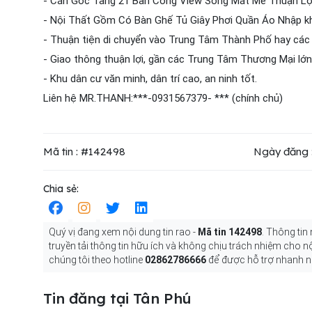
- Căn Góc Tầng 21 Ban Công View Sông Mát Mẻ Thuận Lợi
- Nội Thất Gồm Có Bàn Ghế Tủ Giây Phơi Quần Áo Nhập kh
- Thuận tiện di chuyển vào Trung Tâm Thành Phố hay các
- Giao thông thuận lợi, gần các Trung Tâm Thương Mại lớ
- Khu dân cư văn minh, dân trí cao, an ninh tốt.
Liên hệ MR.THANH:***-0931567379- *** (chính chủ)
Mã tin : #142498
Ngày đăng 
Chia sẻ:
Quý vị đang xem nội dung tin rao -
Mã tin 142498
. Thông tin
truyền tải thông tin hữu ích và không chịu trách nhiệm cho 
chúng tôi theo hotline
02862786666
để được hỗ trợ nhanh n
Tin đăng tại Tân Phú