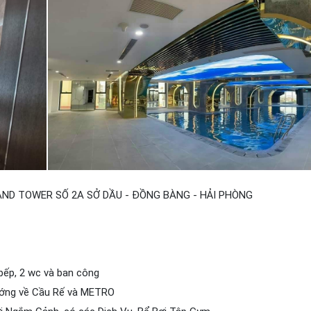
ND TOWER SỐ 2A SỞ DẦU - ĐỒNG BÀNG - HẢI PHÒNG
bếp, 2 wc và ban công
ớng về Cầu Rế và METRO