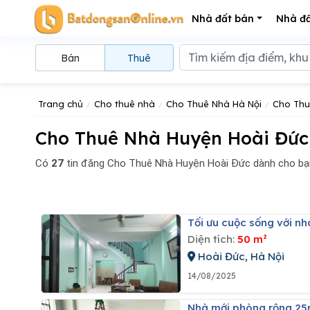
Nhà đất bán
Nhà đấ
Bán
Thuê
Trang chủ
Cho thuê nhà
Cho Thuê Nhà Hà Nội
Cho Thu
Cho Thuê Nhà Huyện Hoài Đức,
Có
27
tin đăng
Cho Thuê Nhà Huyện Hoài Đức dành cho bạn
Tối ưu cuộc sống với n
Diện tích:
50 m²
Hoài Đức, Hà Nội
14/08/2025
Nhà mới phòng rộng 25m cực sạch đẹp ở sướng, giá rẻ giật mình, giá 3 triệu, dịch vụ rẻ. khép