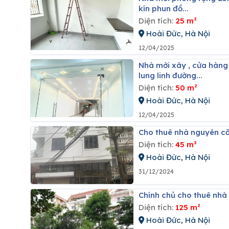
kín phun đồ...
Diện tích:
25 m²
Hoài Đức, Hà Nội
12/04/2025
Nhà mới xây , cửa hàng tầng 1 rộng 50m , mặt tiền gần 5m có công trình phụ đèn trần sáng
lung linh đường...
Diện tích:
50 m²
Hoài Đức, Hà Nội
12/04/2025
Cho thuê nhà nguyên că
Diện tích:
45 m²
Hoài Đức, Hà Nội
31/12/2024
Chính chủ cho thuê nhà 
Diện tích:
125 m²
Hoài Đức, Hà Nội