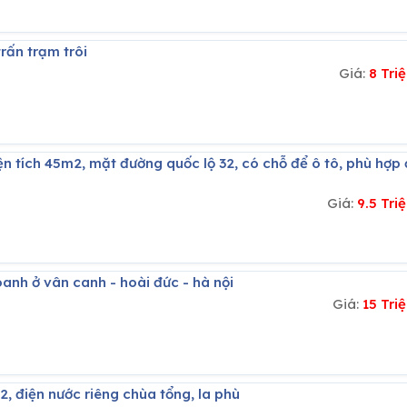
trấn trạm trôi
Giá:
8 Tri
Giá:
9.5 Tr
oanh ở vân canh - hoài đức - hà nội
Giá:
15 Tr
2, điện nước riêng chùa tổng, la phù