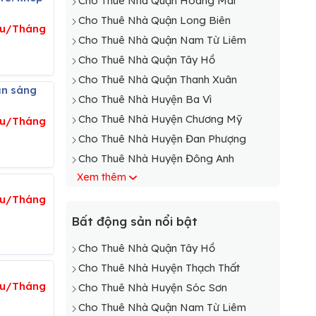
Cho Thuê Nhà Quận Hoàng Mai
Cho Thuê Nhà Quận Long Biên
iệu/Tháng
Cho Thuê Nhà Quận Nam Từ Liêm
Cho Thuê Nhà Quận Tây Hồ
Cho Thuê Nhà Quận Thanh Xuân
Cho Thuê Nhà Huyện Ba Vì
Cho Thuê Nhà Huyện Chương Mỹ
iệu/Tháng
Cho Thuê Nhà Huyện Đan Phượng
Cho Thuê Nhà Huyện Đông Anh
Xem thêm
Cho Thuê Nhà Huyện Gia Lâm
Cho Thuê Nhà Huyện Hoài Đức
iệu/Tháng
Cho Thuê Nhà Huyện Mê Linh
Bất động sản nổi bật
Cho Thuê Nhà Huyện Mỹ Đức
Cho Thuê Nhà Quận Tây Hồ
Cho Thuê Nhà Huyện Phú Xuyên
Cho Thuê Nhà Huyện Thạch Thất
Cho Thuê Nhà Huyện Phúc Thọ
iệu/Tháng
Cho Thuê Nhà Huyện Sóc Sơn
Cho Thuê Nhà Huyện Quốc Oai
Cho Thuê Nhà Quận Nam Từ Liêm