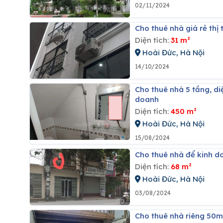
02/11/2024
Cho thuê nhà giá rẻ thị 
Diện tích:
31 m²
Hoài Đức, Hà Nội
14/10/2024
Cho thuê nhà 5 tầng, diện tích 45m2, mặt đường quốc lộ 32, có chỗ để ô tô, phù hợp ở và kinh
doanh
Diện tích:
450 m²
Hoài Đức, Hà Nội
15/08/2024
Cho thuê nhà để kinh d
Diện tích:
68 m²
Hoài Đức, Hà Nội
03/08/2024
Cho thuê nhà riêng 50m