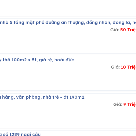
ê nhà 5 tầng mặt phố đường an thượng, đồng nhân, đông la, h
Giá:
50 Tri
y thô 100m2 x 5t, giá rẻ, hoài đức
Giá:
10 Tri
a hàng, văn phòng, nhà trẻ - dt 190m2
Giá:
9 Tri
g số 1289 ngãi cầu