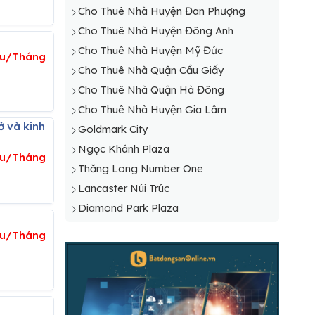
Cho Thuê Nhà Huyện Sóc Sơn
Cho Thuê Nhà Huyện Đan Phượng
Cho Thuê Nhà Huyện Thạch Thất
Cho Thuê Nhà Huyện Đông Anh
Cho Thuê Nhà Huyện Thanh Oai
Cho Thuê Nhà Huyện Mỹ Đức
ệu/Tháng
Cho Thuê Nhà Huyện Thanh Trì
Cho Thuê Nhà Quận Cầu Giấy
Cho Thuê Nhà Huyện Thường Tín
Cho Thuê Nhà Quận Hà Đông
Cho Thuê Nhà Huyện Ứng Hòa
Cho Thuê Nhà Huyện Gia Lâm
Goldmark City
Ngọc Khánh Plaza
iệu/Tháng
Thăng Long Number One
Lancaster Núi Trúc
Diamond Park Plaza
iệu/Tháng